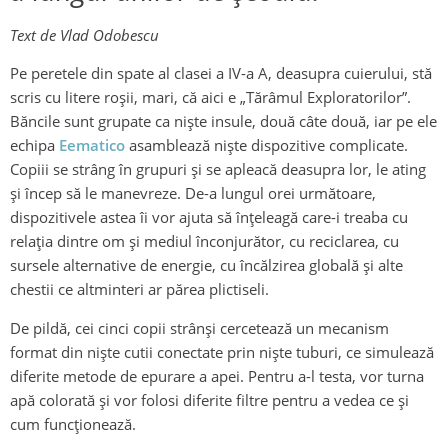
Text de Vlad Odobescu
Pe peretele din spate al clasei a IV-a A, deasupra cuierului, stă
scris cu litere roșii, mari, că aici e „Tărâmul Exploratorilor”.
Băncile sunt grupate ca niște insule, două câte două, iar pe ele
echipa
Eematico
asamblează niște dispozitive complicate.
Copiii se strâng în grupuri și se apleacă deasupra lor, le ating
și încep să le manevreze. De-a lungul orei următoare,
dispozitivele astea îi vor ajuta să înțeleagă care-i treaba cu
relația dintre om și mediul înconjurător, cu reciclarea, cu
sursele alternative de energie, cu încălzirea globală și alte
chestii ce altminteri ar părea plictiseli.
De pildă, cei cinci copii strânși cercetează un mecanism
format din niște cutii conectate prin niște tuburi, ce simulează
diferite metode de epurare a apei. Pentru a-l testa, vor turna
apă colorată și vor folosi diferite filtre pentru a vedea ce și
cum funcționează.