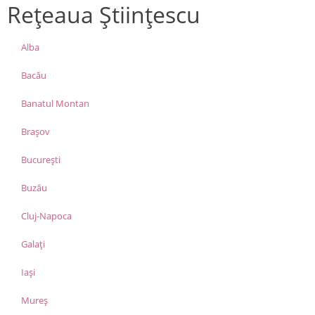
Rețeaua Științescu
Alba
Bacău
Banatul Montan
Brașov
București
Buzău
Cluj-Napoca
Galați
Iași
Mureș