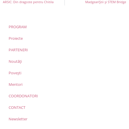
ARSIC: Din dragoste pentru Chitila
MadgeariȘtii și STEM Bridge
PROGRAM
Proiecte
PARTENERI
Noutăți
Povești
Mentori
COORDONATORI
CONTACT
Newsletter