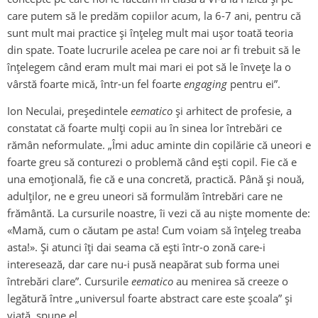
care putem să le predăm copiilor acum, la 6-7 ani, pentru că
sunt mult mai practice și înțeleg mult mai ușor toată teoria
din spate. Toate lucrurile acelea pe care noi ar fi trebuit să le
înțelegem când eram mult mai mari ei pot să le învețe la o
vârstă foarte mică, într-un fel foarte
engaging
pentru ei”.
Ion Neculai, președintele
eematico
și arhitect de profesie, a
constatat că foarte mulți copii au în sinea lor întrebări ce
rămân neformulate. „Îmi aduc aminte din copilărie că uneori e
foarte greu să conturezi o problemă când ești copil. Fie că e
una emoțională, fie că e una concretă, practică. Până și nouă,
adulților, ne e greu uneori să formulăm întrebări care ne
frământă. La cursurile noastre, îi vezi că au niște momente de:
«Mamă, cum o căutam pe asta! Cum voiam să înțeleg treaba
asta!». Și atunci îți dai seama că ești într-o zonă care-i
interesează, dar care nu-i pusă neapărat sub forma unei
întrebări clare”. Cursurile
eematico
au menirea să creeze o
legătură între „universul foarte abstract care este școala” și
viață, spune el.