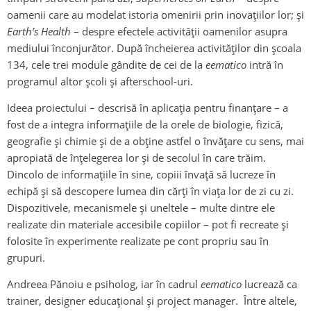
oamenii care au modelat istoria omenirii prin inovațiilor lor; și
Earth’s Health
– despre efectele activității oamenilor asupra
mediului înconjurător. După încheierea activităților din școala
134, cele trei module gândite de cei de la
eematico
intră în
programul altor școli și afterschool-uri.
Ideea proiectului – descrisă în aplicația pentru finanțare – a
fost de a integra informațiile de la orele de biologie, fizică,
geografie și chimie și de a obține astfel o învățare cu sens, mai
apropiată de înțelegerea lor și de secolul în care trăim.
Dincolo de informațiile în sine, copiii învață să lucreze în
echipă și să descopere lumea din cărți în viața lor de zi cu zi.
Dispozitivele, mecanismele și uneltele – multe dintre ele
realizate din materiale accesibile copiilor – pot fi recreate și
folosite în experimente realizate pe cont propriu sau în
grupuri.
Andreea Pănoiu e psiholog, iar în cadrul
eematico
lucrează ca
trainer, designer educațional și project manager. Între altele,