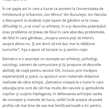
În cei șapte ani în care a lucrat ca asistent la Universitatea de
Arhitectură și Urbanism „Ion Mincu” din București, Ion Neculai
a descoperit la studenți niște tipare de gândire ce le creau
dificultăți în „a se crea” ca arhitecți, în a-și dezvolta potențialul:
erau probleme ce țineau de felul în care abordau problemele,
de felul în care gândeau. „Asupra unora poți să intervii,
asupra altora nu. Și am dorit să mă duc mai la rădăcina
lucrurilor”. Așa a ajuns să lucreze cu și pentru copii.
Eematico e o asociație ce reunește azi arhitecți, psihologi,
sociologi, oameni de comunicare și își propune să dezvolte
abilități de viață pentru secolul XXI, inclusiv prin învățare
experiențială și joacă, cu ajutorul unor materiale didactice
realizate de către echipă. „Eematico visează la o lume în care
educația ține cont de cât mai multe din nevoile și aptitudinile
copiilor și susține înțelegerea, în defavoarea achiziției oarbe
de concepte și metode de lucru, astfel încât aceștia să poată
profita cât mai bine de cea mai fertilă perioadă a lor pentru