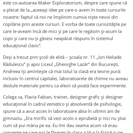
este co-autoarea Maker Exploratorium, despre care spune că
a plecat de la „aceeași idee pe care-o avem în toate cursurile
noastre: faptul că noi ne împlinim cumva niște nevoi din
copilărie prin aceste cursuri. E vorba de toate curiozitățile pe
care le-aveam încă de mici și pe care le regăsim și-acum la
copii și care nu-și găsesc neapărat răspuns în sistemul
educațional clasic”.
Deși a trecut prin școli de elită – școala nr. 11 „Ion Heliade
Rădulescu” și apoi Liceul „Gheorghe Lazăr” din București,
Andreea își amintește că mai totul la clasă era teorie pură:
inclusiv în centrul capitalei, laboratoarele de chimie nu aveau
destule materiale pentru ca elevii să poată face experimente.
Colega sa, Flavia Fabian, trainer, designer grafic și designer
educațional în cadrul
eematico
și absolventă de psihologie,
spune că a avut acces în laboratoare abia în ultimii ani de
gimnaziu. „Era mirific să vezi acolo o eprubetă și nici nu știai
cum să pui mâna pe ea. Eu îmi dau seama acum că erau
concepte pe care noi le făceam în clasa a VI-a la Fizică și pe