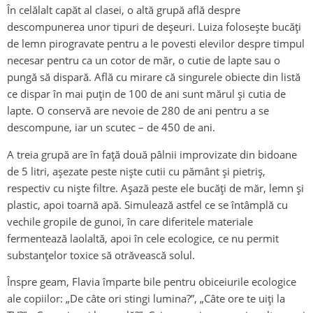
În celălalt capăt al clasei, o altă grupă află despre
descompunerea unor tipuri de deșeuri. Luiza folosește bucăți
de lemn pirogravate pentru a le povesti elevilor despre timpul
necesar pentru ca un cotor de măr, o cutie de lapte sau o
pungă să dispară. Află cu mirare că singurele obiecte din listă
ce dispar în mai puțin de 100 de ani sunt mărul și cutia de
lapte. O conservă are nevoie de 280 de ani pentru a se
descompune, iar un scutec – de 450 de ani.
A treia grupă are în față două pâlnii improvizate din bidoane
de 5 litri, așezate peste niște cutii cu pământ și pietriș,
respectiv cu niște filtre. Așază peste ele bucăți de măr, lemn și
plastic, apoi toarnă apă. Simulează astfel ce se întâmplă cu
vechile gropile de gunoi, în care diferitele materiale
fermentează laolaltă, apoi în cele ecologice, ce nu permit
substanțelor toxice să otrăvească solul.
Înspre geam, Flavia împarte bile pentru obiceiurile ecologice
ale copiilor: „De câte ori stingi lumina?”, „Câte ore te uiți la