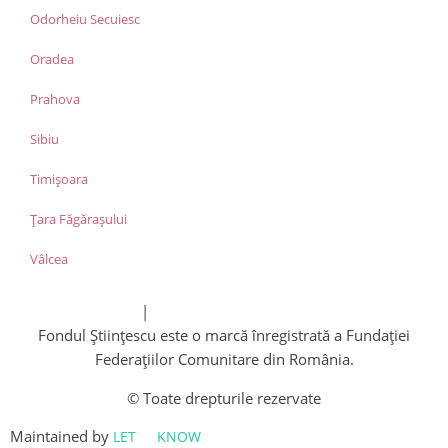
Odorheiu Secuiesc
Oradea
Prahova
Sibiu
Timișoara
Țara Făgărașului
Vâlcea
Politica de cookies
|
Politica de confidențialitate
Fondul Științescu este o marcă înregistrată a Fundației
Federațiilor Comunitare din România.
© Toate drepturile rezervate
Maintained by
LET
ME
KNOW