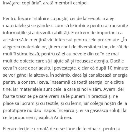
învățare: copilăria”, arată membrii echipei.
Pentru fiecare întâlnire cu puștii, cei de la
eematico
aleg
materialele și se gândesc cum să le îmbine pentru a transmite
informațiile și a dezvolta abilități. E extrem de important ca
acestea să le mențină viu interesul pentru cele prezentate. „În
alegerea materialelor, ținem cont de diversitatea lor, de cât de
mult îi stimulează, pentru că ei au nevoie din ce în ce mai
mult de obiecte care să-i ajute să-și focuseze atenția. Dacă e
ceva în care doar adultul povestește, e clar că după 10 minute
se vor gândi la altceva. În schimb, dacă își canalizează energia
pentru a construi ceva, înseamnă că toată atenția lor e către
tine. Iar materialele sunt cele la care și noi visăm. Avem idei
foarte trăsnite pe care vrem să le punem în practică și ne
place să lucrăm și cu textile, și cu lemn, iar colegii noștri de la
prototipare nu dau înapoi. Încearcă și ei să găsească soluții la
ce le propunem”, explică Andreea.
Fiecare lecție e urmată de o sesiune de feedback, pentru a