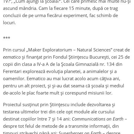
TV?”, „Cum ajungi la școală?”. Cei care primesc mai multe nu-și
ascund mândria. Cam la fiecare 15 minute, după ce trag
concluzii de pe urma fiecărui experiment, fac schimb de
locuri.
***
Prin cursul „Maker Exploratorium – Natural Sciences” creat de
eematico
și finanțat prin Fondul Științescu București, cei 25 de
copii din clasa a IV-a A de la Școala Gimnazială nr. 134 din
Ferentari explorează evoluția planetei, a animalelor și a
oamenilor. Eematico au mai lucrat acolo acum câțiva ani,
pentru un alt proiect, și și-au dat seama că școala și mediul
de-acolo le plac foarte mult și corespund misiunii lor.
Proiectul susținut prin Științescu include dezvoltarea și
testarea ultimelor trei din cele opt module ale cursului
destinat copiilor între 7 și 14 ani:
Communications on Earth
–
despre tot felul de metode de a transmite informații, din
timpuri străvechi până azi;
Superheroes on Earth
– despre