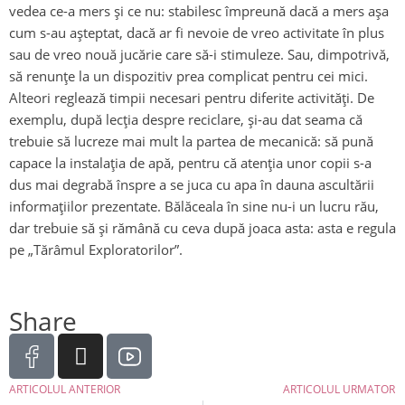
vedea ce-a mers și ce nu: stabilesc împreună dacă a mers așa
cum s-au așteptat, dacă ar fi nevoie de vreo activitate în plus
sau de vreo nouă jucărie care să-i stimuleze. Sau, dimpotrivă,
să renunțe la un dispozitiv prea complicat pentru cei mici.
Alteori reglează timpii necesari pentru diferite activități. De
exemplu, după lecția despre reciclare, și-au dat seama că
trebuie să lucreze mai mult la partea de mecanică: să pună
capace la instalația de apă, pentru că atenția unor copii s-a
dus mai degrabă înspre a se juca cu apa în dauna ascultării
informațiilor prezentate. Bălăceala în sine nu-i un lucru rău,
dar trebuie să și rămână cu ceva după joaca asta: asta e regula
pe „Tărâmul Exploratorilor”.
Share
ARTICOLUL ANTERIOR
ARTICOLUL URMATOR