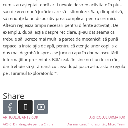
cum s-au așteptat, dacă ar fi nevoie de vreo activitate în plus
sau de vreo nouă jucărie care să-i stimuleze. Sau, dimpotrivă,
să renunțe la un dispozitiv prea complicat pentru cei mici.
Alteori reglează timpii necesari pentru diferite activități. De
exemplu, după lecția despre reciclare, și-au dat seama că
trebuie să lucreze mai mult la partea de mecanică: să pună
capace la instalația de apă, pentru că atenția unor copii s-a
dus mai degrabă înspre a se juca cu apa în dauna ascultării
informațiilor prezentate. Bălăceala în sine nu-i un lucru rău,
dar trebuie să și rămână cu ceva după joaca asta: asta e regula
pe „Tărâmul Exploratorilor”.
Share
ARTICOLUL ANTERIOR
ARTICOLUL URMATOR
ARSIC: Din dragoste pentru Chitila
Aer mai curat în orașul tău, Micro Team