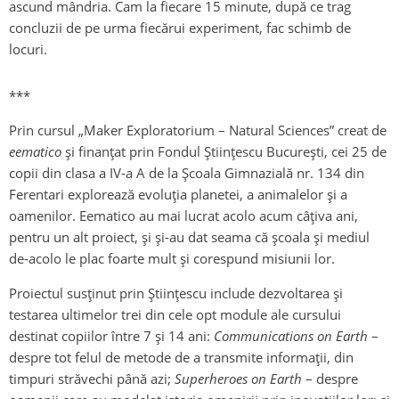
ascund mândria. Cam la fiecare 15 minute, după ce trag
concluzii de pe urma fiecărui experiment, fac schimb de
locuri.
***
Prin cursul „Maker Exploratorium – Natural Sciences” creat de
eematico
și finanțat prin Fondul Științescu București, cei 25 de
copii din clasa a IV-a A de la Școala Gimnazială nr. 134 din
Ferentari explorează evoluția planetei, a animalelor și a
oamenilor. Eematico au mai lucrat acolo acum câțiva ani,
pentru un alt proiect, și și-au dat seama că școala și mediul
de-acolo le plac foarte mult și corespund misiunii lor.
Proiectul susținut prin Științescu include dezvoltarea și
testarea ultimelor trei din cele opt module ale cursului
destinat copiilor între 7 și 14 ani:
Communications on Earth
–
despre tot felul de metode de a transmite informații, din
timpuri străvechi până azi;
Superheroes on Earth
– despre