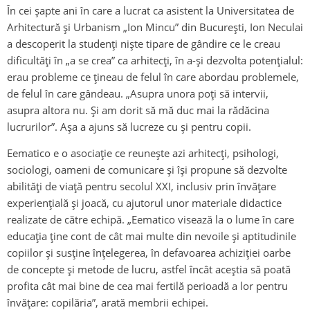
În cei șapte ani în care a lucrat ca asistent la Universitatea de
Arhitectură și Urbanism „Ion Mincu” din București, Ion Neculai
a descoperit la studenți niște tipare de gândire ce le creau
dificultăți în „a se crea” ca arhitecți, în a-și dezvolta potențialul:
erau probleme ce țineau de felul în care abordau problemele,
de felul în care gândeau. „Asupra unora poți să intervii,
asupra altora nu. Și am dorit să mă duc mai la rădăcina
lucrurilor”. Așa a ajuns să lucreze cu și pentru copii.
Eematico e o asociație ce reunește azi arhitecți, psihologi,
sociologi, oameni de comunicare și își propune să dezvolte
abilități de viață pentru secolul XXI, inclusiv prin învățare
experiențială și joacă, cu ajutorul unor materiale didactice
realizate de către echipă. „Eematico visează la o lume în care
educația ține cont de cât mai multe din nevoile și aptitudinile
copiilor și susține înțelegerea, în defavoarea achiziției oarbe
de concepte și metode de lucru, astfel încât aceștia să poată
profita cât mai bine de cea mai fertilă perioadă a lor pentru
învățare: copilăria”, arată membrii echipei.