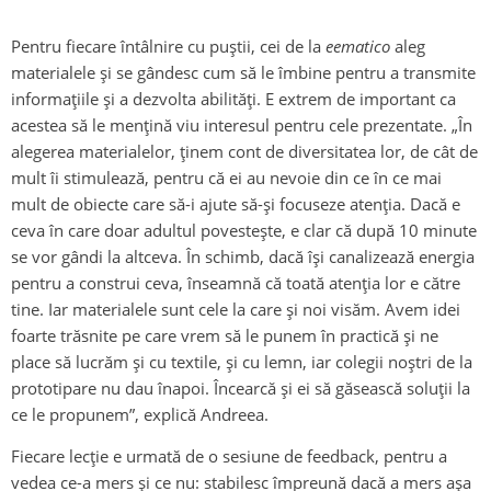
Pentru fiecare întâlnire cu puștii, cei de la
eematico
aleg
materialele și se gândesc cum să le îmbine pentru a transmite
informațiile și a dezvolta abilități. E extrem de important ca
acestea să le mențină viu interesul pentru cele prezentate. „În
alegerea materialelor, ținem cont de diversitatea lor, de cât de
mult îi stimulează, pentru că ei au nevoie din ce în ce mai
mult de obiecte care să-i ajute să-și focuseze atenția. Dacă e
ceva în care doar adultul povestește, e clar că după 10 minute
se vor gândi la altceva. În schimb, dacă își canalizează energia
pentru a construi ceva, înseamnă că toată atenția lor e către
tine. Iar materialele sunt cele la care și noi visăm. Avem idei
foarte trăsnite pe care vrem să le punem în practică și ne
place să lucrăm și cu textile, și cu lemn, iar colegii noștri de la
prototipare nu dau înapoi. Încearcă și ei să găsească soluții la
ce le propunem”, explică Andreea.
Fiecare lecție e urmată de o sesiune de feedback, pentru a
vedea ce-a mers și ce nu: stabilesc împreună dacă a mers așa