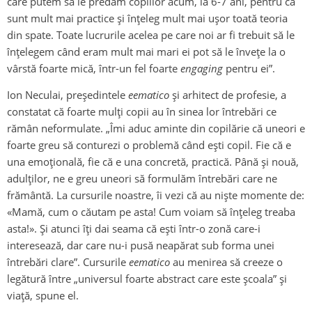
care putem să le predăm copiilor acum, la 6-7 ani, pentru că
sunt mult mai practice și înțeleg mult mai ușor toată teoria
din spate. Toate lucrurile acelea pe care noi ar fi trebuit să le
înțelegem când eram mult mai mari ei pot să le învețe la o
vârstă foarte mică, într-un fel foarte
engaging
pentru ei”.
Ion Neculai, președintele
eematico
și arhitect de profesie, a
constatat că foarte mulți copii au în sinea lor întrebări ce
rămân neformulate. „Îmi aduc aminte din copilărie că uneori e
foarte greu să conturezi o problemă când ești copil. Fie că e
una emoțională, fie că e una concretă, practică. Până și nouă,
adulților, ne e greu uneori să formulăm întrebări care ne
frământă. La cursurile noastre, îi vezi că au niște momente de:
«Mamă, cum o căutam pe asta! Cum voiam să înțeleg treaba
asta!». Și atunci îți dai seama că ești într-o zonă care-i
interesează, dar care nu-i pusă neapărat sub forma unei
întrebări clare”. Cursurile
eematico
au menirea să creeze o
legătură între „universul foarte abstract care este școala” și
viață, spune el.