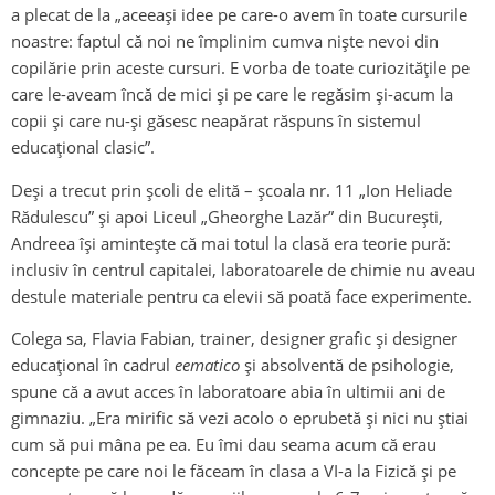
a plecat de la „aceeași idee pe care-o avem în toate cursurile
noastre: faptul că noi ne împlinim cumva niște nevoi din
copilărie prin aceste cursuri. E vorba de toate curiozitățile pe
care le-aveam încă de mici și pe care le regăsim și-acum la
copii și care nu-și găsesc neapărat răspuns în sistemul
educațional clasic”.
Deși a trecut prin școli de elită – școala nr. 11 „Ion Heliade
Rădulescu” și apoi Liceul „Gheorghe Lazăr” din București,
Andreea își amintește că mai totul la clasă era teorie pură:
inclusiv în centrul capitalei, laboratoarele de chimie nu aveau
destule materiale pentru ca elevii să poată face experimente.
Colega sa, Flavia Fabian, trainer, designer grafic și designer
educațional în cadrul
eematico
și absolventă de psihologie,
spune că a avut acces în laboratoare abia în ultimii ani de
gimnaziu. „Era mirific să vezi acolo o eprubetă și nici nu știai
cum să pui mâna pe ea. Eu îmi dau seama acum că erau
concepte pe care noi le făceam în clasa a VI-a la Fizică și pe