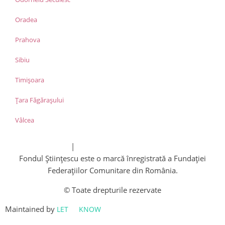
Oradea
Prahova
Sibiu
Timișoara
Țara Făgărașului
Vâlcea
Politica de cookies
|
Politica de confidențialitate
Fondul Științescu este o marcă înregistrată a Fundației
Federațiilor Comunitare din România.
© Toate drepturile rezervate
Maintained by
LET
ME
KNOW