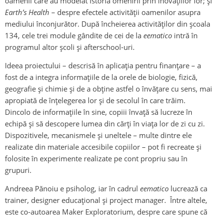
oamenii care au modelat istoria omenirii prin inovațiilor lor; și
Earth’s Health
– despre efectele activității oamenilor asupra
mediului înconjurător. După încheierea activităților din școala
134, cele trei module gândite de cei de la
eematico
intră în
programul altor școli și afterschool-uri.
Ideea proiectului – descrisă în aplicația pentru finanțare – a
fost de a integra informațiile de la orele de biologie, fizică,
geografie și chimie și de a obține astfel o învățare cu sens, mai
apropiată de înțelegerea lor și de secolul în care trăim.
Dincolo de informațiile în sine, copiii învață să lucreze în
echipă și să descopere lumea din cărți în viața lor de zi cu zi.
Dispozitivele, mecanismele și uneltele – multe dintre ele
realizate din materiale accesibile copiilor – pot fi recreate și
folosite în experimente realizate pe cont propriu sau în
grupuri.
Andreea Pănoiu e psiholog, iar în cadrul
eematico
lucrează ca
trainer, designer educațional și project manager. Între altele,
este co-autoarea Maker Exploratorium, despre care spune că