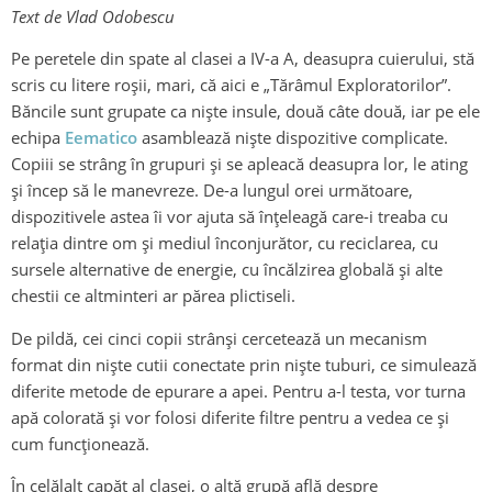
Text de Vlad Odobescu
Pe peretele din spate al clasei a IV-a A, deasupra cuierului, stă
scris cu litere roșii, mari, că aici e „Tărâmul Exploratorilor”.
Băncile sunt grupate ca niște insule, două câte două, iar pe ele
echipa
Eematico
asamblează niște dispozitive complicate.
Copiii se strâng în grupuri și se apleacă deasupra lor, le ating
și încep să le manevreze. De-a lungul orei următoare,
dispozitivele astea îi vor ajuta să înțeleagă care-i treaba cu
relația dintre om și mediul înconjurător, cu reciclarea, cu
sursele alternative de energie, cu încălzirea globală și alte
chestii ce altminteri ar părea plictiseli.
De pildă, cei cinci copii strânși cercetează un mecanism
format din niște cutii conectate prin niște tuburi, ce simulează
diferite metode de epurare a apei. Pentru a-l testa, vor turna
apă colorată și vor folosi diferite filtre pentru a vedea ce și
cum funcționează.
În celălalt capăt al clasei, o altă grupă află despre