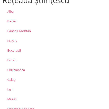
Rețeaua Științescu
Alba
Bacău
Banatul Montan
Brașov
București
Buzău
Cluj-Napoca
Galați
Iași
Mureș
Odorheiu Secuiesc