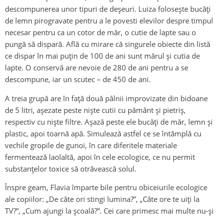
descompunerea unor tipuri de deșeuri. Luiza folosește bucăți
de lemn pirogravate pentru a le povesti elevilor despre timpul
necesar pentru ca un cotor de măr, o cutie de lapte sau o
pungă să dispară. Află cu mirare că singurele obiecte din listă
ce dispar în mai puțin de 100 de ani sunt mărul și cutia de
lapte. O conservă are nevoie de 280 de ani pentru a se
descompune, iar un scutec – de 450 de ani.
A treia grupă are în față două pâlnii improvizate din bidoane
de 5 litri, așezate peste niște cutii cu pământ și pietriș,
respectiv cu niște filtre. Așază peste ele bucăți de măr, lemn și
plastic, apoi toarnă apă. Simulează astfel ce se întâmplă cu
vechile gropile de gunoi, în care diferitele materiale
fermentează laolaltă, apoi în cele ecologice, ce nu permit
substanțelor toxice să otrăvească solul.
Înspre geam, Flavia împarte bile pentru obiceiurile ecologice
ale copiilor: „De câte ori stingi lumina?”, „Câte ore te uiți la
TV?”, „Cum ajungi la școală?”. Cei care primesc mai multe nu-și