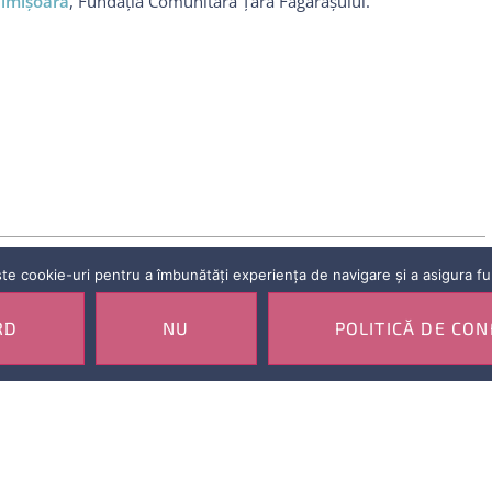
imişoara
, Fundația Comunitară Țara Făgărașului.
ARTICOLUL URMATOR
e cookie-uri pentru a îmbunătăți experiența de navigare și a asigura func
RD
NU
POLITICĂ DE CON
JURIUL FONDULUI ȘTIINŢESCU ŢARA FĂGĂRAŞULUI