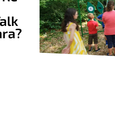
alk
ara?