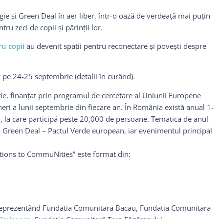
gie şi Green Deal în aer liber, într-o oază de verdeață mai puțin
u zeci de copii și părinții lor.
u copii
au devenit spaţii pentru reconectare şi poveşti despre
 pe 24-25 septembrie (detalii în curând).
ie, finanțat prin programul de cercetare al Uniunii Europene
eri a lunii septembrie din fiecare an. În România există anual 1-
ară, la care participă peste 20,000 de persoane. Tematica de anul
ză Green Deal – Pactul Verde european, iar evenimentul principal
ions to CommuNities” este format din:
eprezentând Fundatia Comunitara Bacau, Fundatia Comunitara