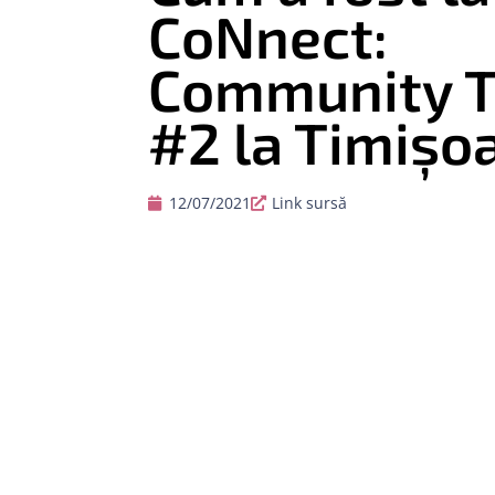
CoNnect:
Community T
#2 la Timişo
12/07/2021
Link sursă