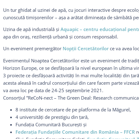
Un tur ghidat al uzinei de apă, cu jocuri interactive despre ecolo
cunoscută timișorenilor – așa a arătat dimineața de sâmbătă pentr
Uzina de apă industrială şi
Aquapic – centru educațional pentr
apa din oraş, rezilienţă urbană şi consum responsabil.
Un eveniment premergător
Nopţii Cercetătorilor
ce va avea loc
Evenimentul Noaptea Cercetătorilor este un eveniment de tradiț
Horizon Europe, ce se desfășoară la nivel european în ultima vin
3 proiecte ce desfășoară activități în mai multe localităţi din ț
acesta aleasă în cadrul consorțiului din care facem parte vizea
va avea loc pe data de 24-25 septembrie 2021.
Consorțiul ”ReCoN-nect – The Green Deal: Research communicat
8 institute de cercetare de pe platforma de la Măgurel,
4 universități de prestigiu din țară,
Fundația Comunitară București și
Federaţia Fundaţiile Comunitare din România – FFCR
r