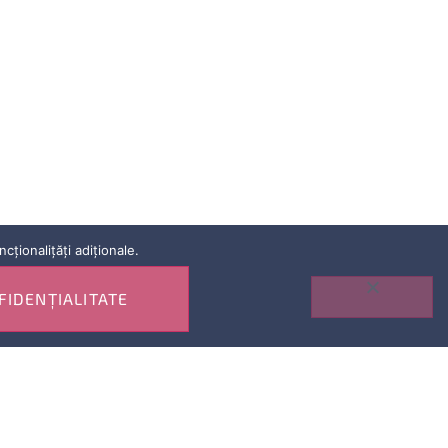
ționalițăți adiționale.
FIDENȚIALITATE