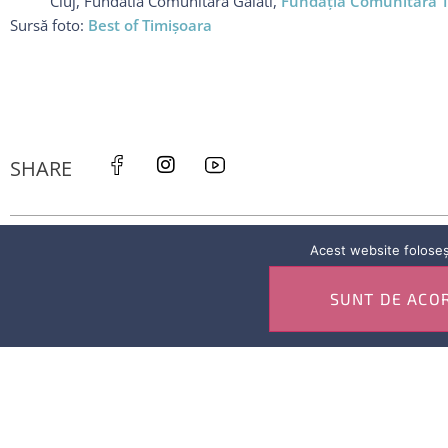
Cluj, Fundatia Comunitara Galati,
Fundaţia Comunitară T
Sursă foto:
Best of Timişoara
SHARE
ARTICOLUL ANTERIOR
Acest website foloseșt
SUNT DE ACO
INFORMAŢII DIN GALAXIA ŞTIINŢESCU 2016 – 2020