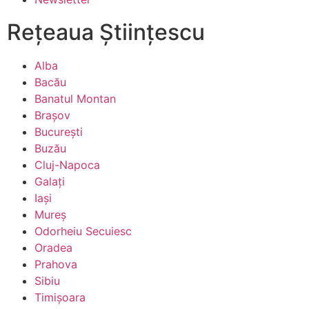
Rețeaua Științescu
Alba
Bacău
Banatul Montan
Brașov
București
Buzău
Cluj-Napoca
Galați
Iași
Mureș
Odorheiu Secuiesc
Oradea
Prahova
Sibiu
Timișoara