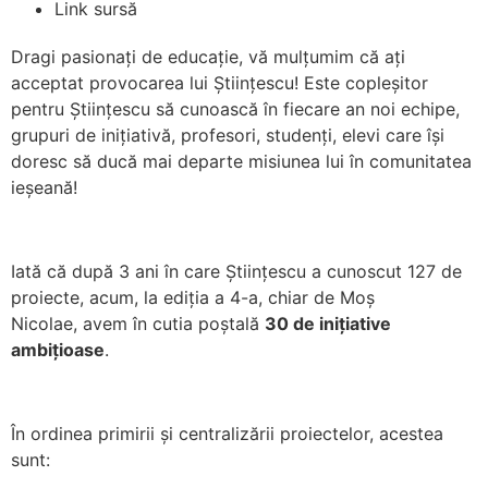
Link sursă
Dragi pasionați de educație, vă mulțumim că ați
acceptat provocarea lui Științescu! Este copleșitor
pentru Științescu să cunoască în fiecare an noi echipe,
grupuri de inițiativă, profesori, studenți, elevi care își
doresc să ducă mai departe misiunea lui în comunitatea
ieșeană!
Iată că după 3 ani în care Științescu a cunoscut 127 de
proiecte, acum, la ediția a 4-a, chiar de Moș
Nicolae, avem în cutia poștală
30 de inițiative
ambițioase
.
În ordinea primirii și centralizării proiectelor, acestea
sunt: