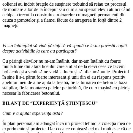
eolienei au îndoit brațele de susținere trebuind să reiau tot procesul
de montare a lor de la început sau cum s-au speriat elevii atunci când
echipa a trecut la construirea rotoarelor cu magneți permanenți din
cauza zgomotelor și a flamei făcute de atragerea în forță dintre 2
magneți.
Vi s-a întâmplat să vină părinți să vă spună ce le-au povestit copiii
despre activitățile la care au participat?
Cu părinții elevilor nu m-am întâlnit, dar m-am întâlnit cu foarte
multă lume din afara liceului care a aflat de la elevi ceea ce facem
noi acolo și a venit să ne vadă la lucru și să afle amănunte. Proiectul
în sine li s-a părut foarte interesant și unii din ei au răspuns pozitiv
apelului meu de a ne ajuta la treabă, fie la turnarea de beton la baza
stâlpilor, fie la montarea palelor pe turbină, fie cu o mașină cu pietriș
necesar la fabricarea betonului.
BILANȚ DE “EXPERIENȚĂ ȘTIINȚESCU”
Cum v-a ajutat experiența asta?
În plan personal am adăugat încă un proiect tehnic la colecția mea de
experimente și proiecte. Dar ceea ce contează cel mai mult este că de