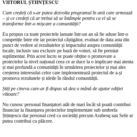
VIITORUL ȘTIINȚESCU
Cum credeți că s-ar putea dezvolta programul în anii care urmează
– și ce credeți că ar trebui să se întâmple pentru ca el să se
transforme într-o mișcare a comunității?
Eu propun ca toate proiectele lansate într-un an să fie aduse într-o
competiție între ele iar proiectul câștigător, evaluat de data asta din
punct de vedere al rezultatelor și impactului asupra comunității
locale, inclusiv sau exclusiv pe bază de voturi, să fie premiat
suplimentar. Prin acest lucru se poate obține o promovare a
proiectelor la nivel național ceea ce ar duce la o implicare mai atenta
și mai profundă a comunității în urmărirea proiectelor și mai ales
creșterea interesului celor care implementează proiectul de a-și
promova rezultatele și ideile în rândul comunității.
Știți pe cineva care-ar fi dispus să dea o mână de ajutor ediției
viitoare?
Nu cunosc personal finanțatori atât de mari încât să poată contribui
financiar la finanțarea proiectelor implementate sub umbrela
Științescu dar personal cred ca societăți precum Arabesq sau Selir ar
putea contribui cu plăcere.