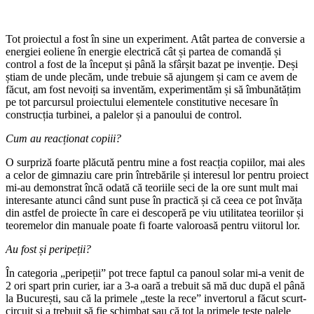
Tot proiectul a fost în sine un experiment. Atât partea de conversie a
energiei eoliene în energie electrică cât și partea de comandă și
control a fost de la început și până la sfârșit bazat pe invenție. Deși
știam de unde plecăm, unde trebuie să ajungem și cam ce avem de
făcut, am fost nevoiți sa inventăm, experimentăm și să îmbunătățim
pe tot parcursul proiectului elementele constitutive necesare în
construcția turbinei, a palelor și a panoului de control.
Cum au reacționat copiii?
O surpriză foarte plăcută pentru mine a fost reacția copiilor, mai ales
a celor de gimnaziu care prin întrebările și interesul lor pentru proiect
mi-au demonstrat încă odată că teoriile seci de la ore sunt mult mai
interesante atunci când sunt puse în practică și că ceea ce pot învăța
din astfel de proiecte în care ei descoperă pe viu utilitatea teoriilor și
teoremelor din manuale poate fi foarte valoroasă pentru viitorul lor.
Au fost și peripeții?
În categoria „peripeții” pot trece faptul ca panoul solar mi-a venit de
2 ori spart prin curier, iar a 3-a oară a trebuit să mă duc după el până
la București, sau că la primele „teste la rece” invertorul a făcut scurt-
circuit și a trebuit să fie schimbat sau că tot la primele teste palele