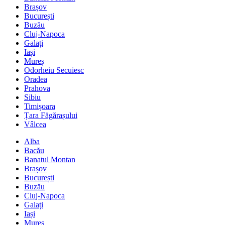
Brașov
București
Buzău
Cluj-Napoca
Galați
Iași
Mureș
Odorheiu Secuiesc
Oradea
Prahova
Sibiu
Timișoara
Țara Făgărașului
Vâlcea
Alba
Bacău
Banatul Montan
Brașov
București
Buzău
Cluj-Napoca
Galați
Iași
Mureș