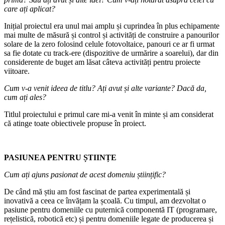
care ați aplicat?
Inițial proiectul era unul mai amplu și cuprindea în plus echipamente
mai multe de măsură și control și activități de construire a panourilor
solare de la zero folosind celule fotovoltaice, panouri ce ar fi urmat
sa fie dotate cu track-ere (dispozitive de urmărire a soarelui), dar din
considerente de buget am lăsat câteva activități pentru proiecte
viitoare.
Cum v-a venit ideea de titlu? Ați avut și alte variante? Dacă da,
cum ați ales?
Titlul proiectului e primul care mi-a venit în minte și am considerat
că atinge toate obiectivele propuse în proiect.
PASIUNEA PENTRU ȘTIINȚE
Cum ați ajuns pasionat de acest domeniu științific?
De când mă știu am fost fascinat de partea experimentală și
inovativă a ceea ce învățam la școală. Cu timpul, am dezvoltat o
pasiune pentru domeniile cu puternică componentă IT (programare,
rețelistică, robotică etc) și pentru domeniile legate de producerea și