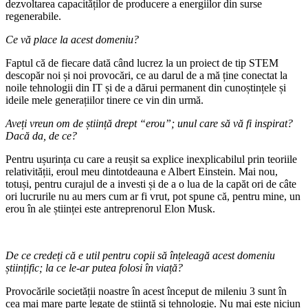
dezvoltarea capacităților de producere a energiilor din surse
regenerabile.
Ce vă place la acest domeniu?
Faptul că de fiecare dată când lucrez la un proiect de tip STEM
descopăr noi și noi provocări, ce au darul de a mă ține conectat la
noile tehnologii din IT și de a dărui permanent din cunoștințele și
ideile mele generațiilor tinere ce vin din urmă.
Aveți vreun om de știință drept “erou”; unul care să vă fi inspirat?
Dacă da, de ce?
Pentru ușurința cu care a reușit sa explice inexplicabilul prin teoriile
relativității, eroul meu dintotdeauna e Albert Einstein. Mai nou,
totuși, pentru curajul de a investi și de a o lua de la capăt ori de câte
ori lucrurile nu au mers cum ar fi vrut, pot spune că, pentru mine, un
erou în ale științei este antreprenorul Elon Musk.
De ce credeți că e util pentru copii să înțeleagă acest domeniu
științific; la ce le-ar putea folosi în viață?
Provocările societății noastre în acest început de mileniu 3 sunt în
cea mai mare parte legate de știință și tehnologie. Nu mai este niciun