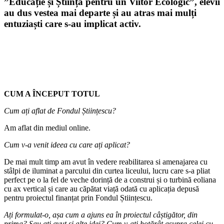
”Educație și Știință pentru un Viitor Ecologic”, elevii
au dus vestea mai departe și au atras mai mulți
entuziaști care s-au implicat activ.
CUM A ÎNCEPUT TOTUL
Cum ați aflat de Fondul Științescu?
Am aflat din mediul online.
Cum v-a venit ideea cu care ați aplicat?
De mai mult timp am avut în vedere reabilitarea si amenajarea cu
stâlpi de iluminat a parcului din curtea liceului, lucru care s-a pliat
perfect pe o la fel de veche dorință de a construi și o turbină eoliana
cu ax vertical și care au căpătat viață odată cu aplicația depusă
pentru proiectul finanțat prin Fondul Științescu.
Ați formulat-o, așa cum a ajuns ea în proiectul câștigător, din
prima? Sau ați avut și alte idei? Cum v-ați hotărât asupra celei cu