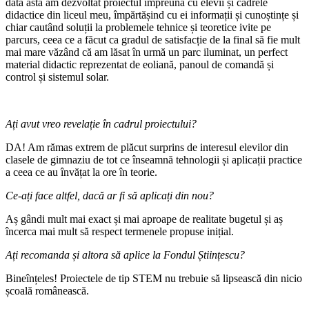
data asta am dezvoltat proiectul împreună cu elevii și cadrele
didactice din liceul meu, împărtășind cu ei informații și cunoștințe și
chiar cautând soluții la problemele tehnice și teoretice ivite pe
parcurs, ceea ce a făcut ca gradul de satisfacție de la final să fie mult
mai mare văzând că am lăsat în urmă un parc iluminat, un perfect
material didactic reprezentat de eoliană, panoul de comandă și
control și sistemul solar.
Ați avut vreo revelație în cadrul proiectului?
DA! Am rămas extrem de plăcut surprins de interesul elevilor din
clasele de gimnaziu de tot ce înseamnă tehnologii și aplicații practice
a ceea ce au învățat la ore în teorie.
Ce-ați face altfel, dacă ar fi să aplicați din nou?
Aș gândi mult mai exact și mai aproape de realitate bugetul și aș
încerca mai mult să respect termenele propuse inițial.
Ați recomanda și altora să aplice la Fondul Științescu?
Bineînțeles! Proiectele de tip STEM nu trebuie să lipsească din nicio
școală românească.