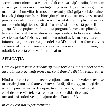
secret pentru nimeni ca viitorul adult care va stăpâni științele exacte
și va alege o cariera în tehnologie, inginerie, IT, va avea asigurat în
mare măsură un viitor frumos, interesant și fără grija zilei de mâine.
În același timp este foarte bine știut că un copil are nevoie sa treacă
prin experiențe proprii pentru a realiza cât de mult îi place să urmeze
un domeniu high-tech și cât de frumoasă și interesantă poate fi
știința. Nu de puține ori, din cauza programelor școlare pline de
teorie și foarte stufoase, elevii pot căpăta reticență față de științele
exacte, dar dacă fizica s-ar întâlni cu robotica, iar matematica cu
informatica și proiectarea și modelarea 3D atunci sunt ferm convins
că numărul tinerilor care vor îmbrățișa o carieră în IT, inginerie,
robotică, cercetare etc va fi mult mai mare.
APLICAȚIA
Care au fost resursele de care ați avut nevoie? Cine sunt cei care v-
au ajutat să organizați proiectul, contribuind astfel la realizarea lui?
Fiind un proiect cu totul neconvențional, am avut nevoie de resurse
materiale și umane foarte variate: de la rășină epoxy, magneți de tip
neodim până la sârmă de cupru, tablă, șuruburi, ciment etc, de la
elevi de toate vârstele, cadre didactice și nedidactice până la
mecanici și sudori veniți în ajutor de la Damen SA.
În ce au constat experimentele?