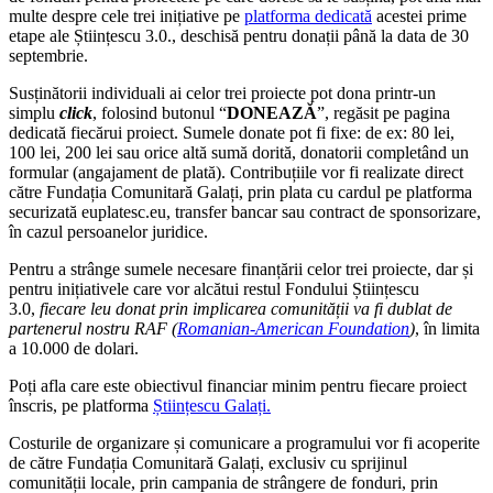
multe despre cele trei inițiative pe
platforma dedicată
acestei prime
etape ale Științescu 3.0., deschisă pentru donații până la data de 30
septembrie.
Susținătorii individuali ai celor trei proiecte pot dona printr-un
simplu
click
, folosind butonul “
DONEAZĂ
”, regăsit pe pagina
dedicată fiecărui proiect. Sumele donate pot fi fixe: de ex: 80 lei,
100 lei, 200 lei sau orice altă sumă dorită, donatorii completând un
formular (angajament de plată). Contribuțiile vor fi realizate direct
către Fundația Comunitară Galați, prin plata cu cardul pe platforma
securizată euplatesc.eu, transfer bancar sau contract de sponsorizare,
în cazul persoanelor juridice.
Pentru a strânge sumele necesare finanțării celor trei proiecte, dar și
pentru inițiativele care vor alcătui restul Fondului Științescu
3.0,
fiecare leu donat prin implicarea comunității va fi dublat de
partenerul nostru RAF (
Romanian-American Foundation
)
, în limita
a 10.000 de dolari.
Poți afla care este obiectivul financiar minim pentru fiecare proiect
înscris, pe platforma
Științescu Galați.
Costurile de organizare și comunicare a programului vor fi acoperite
de către Fundația Comunitară Galați, exclusiv cu sprijinul
comunității locale, prin campania de strângere de fonduri, prin