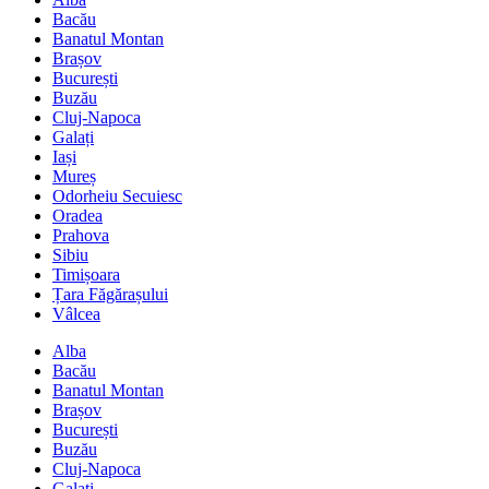
Bacău
Banatul Montan
Brașov
București
Buzău
Cluj-Napoca
Galați
Iași
Mureș
Odorheiu Secuiesc
Oradea
Prahova
Sibiu
Timișoara
Țara Făgărașului
Vâlcea
Alba
Bacău
Banatul Montan
Brașov
București
Buzău
Cluj-Napoca
Galați