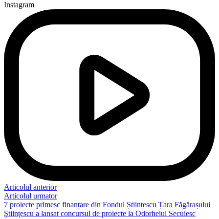
Instagram
Articolul anterior
Articolul urmator
7 proiecte primesc finanțare din Fondul Științescu Țara Făgărașului
Ştiinţescu a lansat concursul de proiecte la Odorheiul Secuiesc