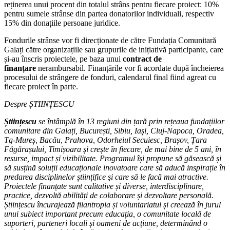
reținerea unui procent din totalul strâns pentru fiecare proiect: 10%
pentru sumele strânse din partea donatorilor individuali, respectiv
15% din donațiile persoane juridice.
Fondurile strânse vor fi direcționate de către Fundația Comunitară
Galați către organizațiile sau grupurile de inițiativă participante, care
și-au înscris proiectele, pe baza unui
contract de
finanțare
nerambursabil. Finanțările vor fi acordate după încheierea
procesului de strângere de fonduri, calendarul final fiind agreat cu
fiecare proiect în parte.
Despre ȘTIINȚESCU
Științescu
se întâmplă în 13 regiuni din țară prin rețeaua fundațiilor
comunitare din Galați, București, Sibiu, Iași, Cluj-Napoca, Oradea,
Tg-Mureș, Bacău, Prahova, Odorheiul Secuiesc, Brașov, Țara
Făgărașului, Timișoara și crește în fiecare, de mai bine de 5 ani, în
resurse, impact și vizibilitate. Programul își propune să găsească și
să susțină soluții educaționale inovatoare care să aducă inspirație în
predarea disciplinelor științifice şi care să le facă mai atractive.
Proiectele finanțate sunt calitative și diverse, interdisciplinare,
practice, dezvoltă abilități de colaborare și dezvoltare personală.
Științescu încurajează filantropia și voluntariatul și creează în jurul
unui subiect important precum educația, o comunitate locală de
suporteri, parteneri locali și oameni de acțiune, determinând o