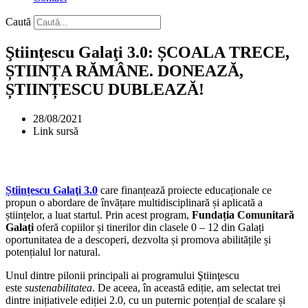
Caută
Ştiinţescu Galaţi 3.0: ȘCOALA TRECE,
ȘTIINȚA RĂMÂNE. DONEAZĂ,
ȘTIINȚESCU DUBLEAZĂ!
28/08/2021
Link sursă
Științescu Galaţi 3.0
care finanțează proiecte educaționale ce
propun o abordare de învățare multidisciplinară și aplicată a
științelor, a luat startul. Prin acest program,
Fundația Comunitară
Galați
oferă copiilor și tinerilor din clasele 0 – 12 din Galați
oportunitatea de a descoperi, dezvolta și promova abilitățile și
potențialul lor natural.
Unul dintre pilonii principali ai programului Ştiinţescu
este
sustenabilitatea
. De aceea, în această ediție, am selectat trei
dintre inițiativele ediției 2.0, cu un puternic potențial de scalare și