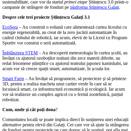
sustenabilitate, care vor da startul
primei etape
Științescu 3.0 printr-o
campanie de strângere de fonduri pe
platforma Ştiinţescu Galaţi
.
Despre cele trei proiecte Științescu Galați 3.1
EcoSera
– Au construit o eoliană care alimentează curtea liceului cu
energie regenerabilă, au creat de la zero jucării automatizate în
cadrul clubului de robotică, iar acum, elevii de la Liceul cu Program
Sportiv vor construi o seră automatizată.
Îmblânzirea STEM
– Au descoperit meteorologia în curtea școlii, au
învățat cu ajutorul ozoboților noțiuni din zece materii diferite, au
redat fenomene științifice cu ajutorul teatrului japonez kamishabi, iar
acum vor să creeze spații smart, automatizate, în școala lor.
Smart Farm
– Au învățat să programeze, să proiecteze și să printeze
3D, pentru a realiza macheta unui cartier verde în care să se
locuiască smart, cu infrastructură economică și ecologică. Iar acum
vor să realizeze un complex agricol cu o fermă zootehnică, parțial
robotizat.
Cum, unde și cât poți dona
?
Comunitatea locală se poate implica direct în susținerea unei educații
alternative pentru elevii din Galați. Cei care vor să ajute la strângerea
de fonduri pentru proiectele pe care doresc să le susțină, pot afla mai