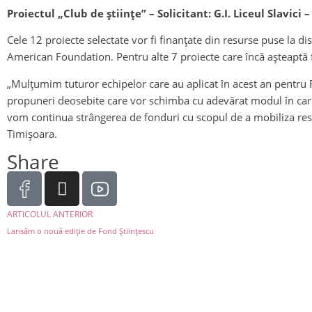
Proiectul „
Club de științe
” – Solicitant: G.I. Liceul Slavic
Cele 12 proiecte selectate vor fi finanțate din resurse puse la
American Foundation. Pentru alte 7 proiecte care încă așteaptă 
„Mulțumim tuturor echipelor care au aplicat în acest an pentru F
propuneri deosebite care vor schimba cu adevărat modul în care t
vom continua strângerea de fonduri cu scopul de a mobiliza resu
Timișoara.
Share
ARTICOLUL ANTERIOR
Lansăm o nouă ediție de Fond Științescu