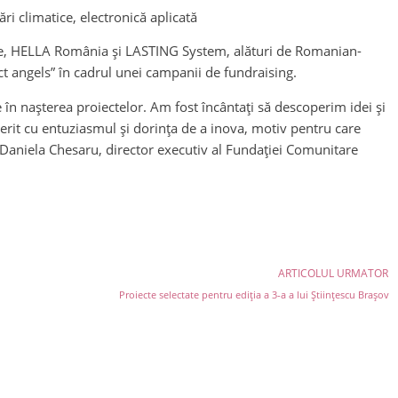
i climatice, electronică aplicată
urope, HELLA România și LASTING System, alături de Romanian-
t angels” în cadrul unei campanii de fundraising.
 în nașterea proiectelor. Am fost încântați să descoperim idei și
cerit cu entuziasmul și dorința de a inova, motiv pentru care
 Daniela Chesaru, director executiv al Fundației Comunitare
ARTICOLUL URMATOR
Proiecte selectate pentru ediția a 3-a a lui Științescu Brașov