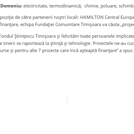
i – Domeniu:
electricitate, termodinamică, chimie, poluare, schimbăr
 dispoziție de către partenerii noștri locali: HAMILTON Central E
finanțare, echipa Fundației Comunitare Timișoara va căuta „projec
ondul Științescu Timișoara și felicităm toate persoanele implicate
inerii se raportează la știință și tehnologie. Proiectele ne-au cu
rse și pentru alte 7 proiecte care încă așteaptă finanțare” a spus