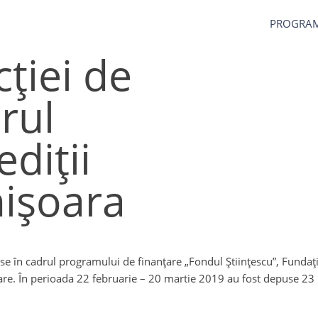
PROGRA
cției de
rul
diții
mișoara
e în cadrul programului de finanțare „Fondul Științescu”, Fundați
uare. În perioada 22 februarie – 20 martie 2019 au fost depuse 23 