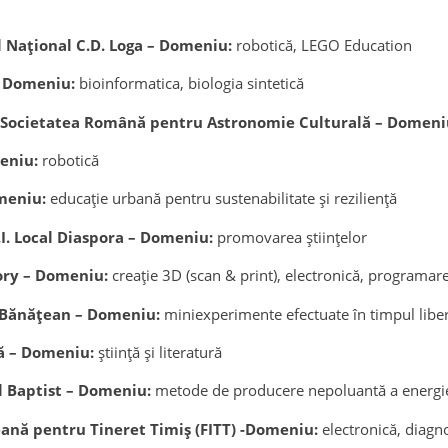
iul Național C.D. Loga – Domeniu:
robotică, LEGO Education
 – Domeniu:
bioinformatica, biologia sintetică
ția Societatea Română pentru Astronomie Culturală – Domen
meniu:
robotică
omeniu:
educație urbană pentru sustenabilitate și reziliență
 G.I. Local Diaspora – Domeniu:
promovarea științelor
atory – Domeniu:
creație 3D (scan & print), electronică, programar
al Bănățean – Domeniu:
miniexperimente efectuate în timpul libe
ură – Domeniu:
știință și literatură
eul Baptist – Domeniu:
metode de producere nepoluantă a energi
țeană pentru Tineret Timiș (FITT) -Domeniu:
electronică, diagn