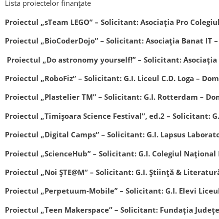
Lista proiectelor finanțate
Proiectul „
sTeam LEGO
” – Solicitant: Asociația Pro Coleg
Proiectul „
BioCoderDojo
” – Solicitant: Asociația Banat IT
Proiectul „
Do astronomy yourself!
” – Solicitant: Asocia
Proiectul „
RoboFiz
” – Solicitant: G.I. Liceul C.D. Loga – Do
Proiectul „
Plastelier TM
” – Solicitant: G.I. Rotterdam – D
Proiectul „
Timișoara Science Festival
”, ed.2 – Solicitant:
Proiectul „
Digital Camps
” – Solicitant: G.I. Lapsus Labor
Proiectul „
ScienceHub
” – Solicitant: G.I. Colegiul Națion
Proiectul „
Noi ȘTE@M
” – Solicitant: G.I. Știință & Literat
Proiectul „
Perpetuum-Mobile
” – Solicitant: G.I. Elevi Lic
Proiectul „
Teen Makerspace
” – Solicitant: Fundația Jude