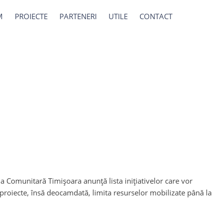
M
PROIECTE
PARTENERI
UTILE
CONTACT
a Comunitară Timișoara anunță lista inițiativelor care vor
proiecte, însă deocamdată, limita resurselor mobilizate până la