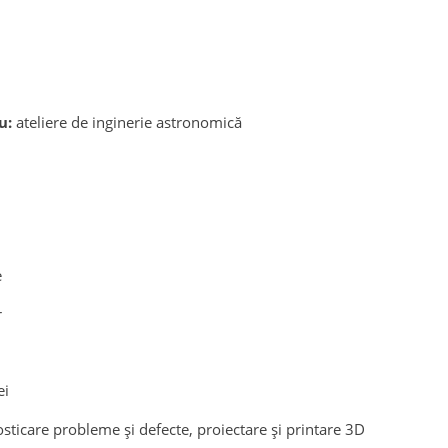
iu:
ateliere de inginerie astronomică
e
r
ei
osticare probleme și defecte, proiectare și printare 3D