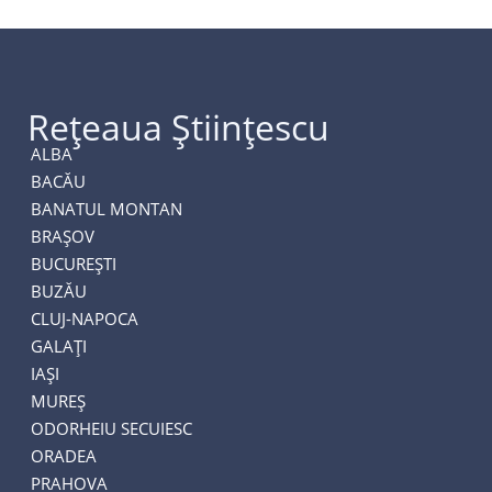
Rețeaua Științescu
ALBA
BACĂU
BANATUL MONTAN
BRAȘOV
BUCUREȘTI
BUZĂU
CLUJ-NAPOCA
GALAȚI
IAȘI
MUREȘ
ODORHEIU SECUIESC
ORADEA
PRAHOVA