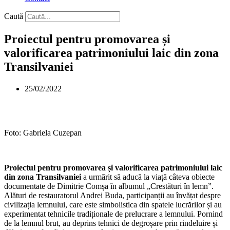
Caută
Proiectul pentru promovarea și
valorificarea patrimoniului laic din zona
Transilvaniei
25/02/2022
Foto: Gabriela Cuzepan
Proiectul pentru promovarea și valorificarea patrimoniului laic
din zona Transilvaniei
a urmărit să aducă la viață câteva obiecte
documentate de Dimitrie Comșa în albumul „Crestături în lemn”.
Alături de restauratorul Andrei Buda, participanții au învățat despre
civilizația lemnului, care este simbolistica din spatele lucrărilor și au
experimentat tehnicile tradiționale de prelucrare a lemnului. Pornind
de la lemnul brut, au deprins tehnici de degroșare prin rindeluire și