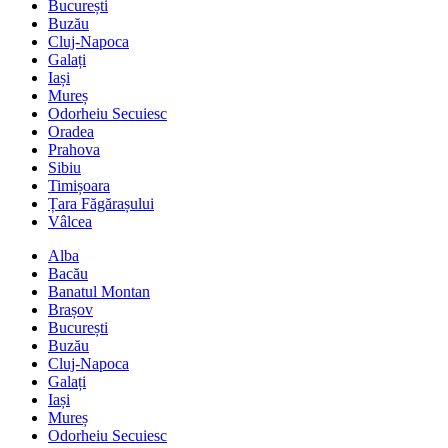
București
Buzău
Cluj-Napoca
Galați
Iași
Mureș
Odorheiu Secuiesc
Oradea
Prahova
Sibiu
Timișoara
Țara Făgărașului
Vâlcea
Alba
Bacău
Banatul Montan
Brașov
București
Buzău
Cluj-Napoca
Galați
Iași
Mureș
Odorheiu Secuiesc