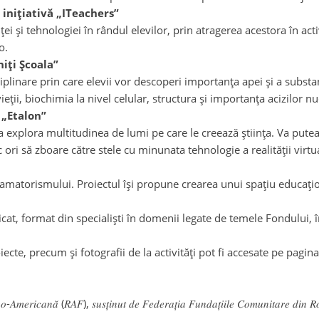
 inițiativă „ITeachers”
i și tehnologiei în rândul elevilor, prin atragerea acestora în act
o.
iți Școala”
disciplinare prin care elevii vor descoperi importanța apei și a subs
ii, biochimia la nivel celular, structura și importanța acizilor nuc
 „Etalon”
tea explora multitudinea de lumi pe care le creează știința. Va pu
ri să zboare către stele cu minunata tehnologie a realității virtu
dioamatorismului. Proiectul își propune crearea unui spațiu educați
dedicat, format din specialiști în domenii legate de temele Fondulu
oiecte, precum și fotografii de la activități pot fi accesate pe p
𝑛𝑜-𝐴𝑚𝑒𝑟𝑖𝑐𝑎𝑛𝑎̆ (𝑅𝐴𝐹), 𝑠𝑢𝑠𝑡̦𝑖𝑛𝑢𝑡 𝑑𝑒 𝐹𝑒𝑑𝑒𝑟𝑎𝑡̦𝑖𝑎 𝐹𝑢𝑛𝑑𝑎𝑡̦𝑖𝑖𝑙𝑒 𝐶𝑜𝑚𝑢𝑛𝑖𝑡𝑎𝑟𝑒 𝑑𝑖𝑛 𝑅