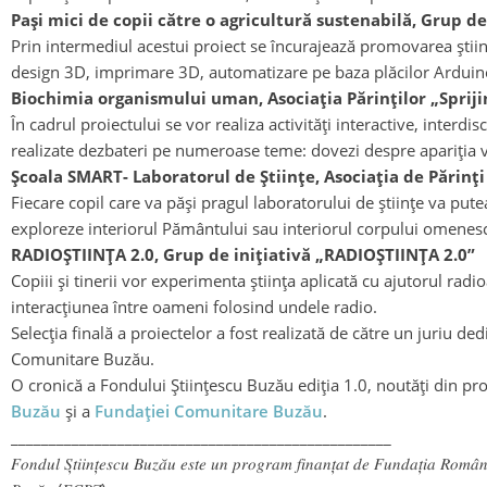
Pași mici de copii către o agricultură sustenabilă, Grup de
Prin intermediul acestui proiect se încurajează promovarea științe
design 3D, imprimare 3D, automatizare pe baza plăcilor Arduin
Biochimia organismului uman, Asociația Părinților „Sprijin
În cadrul proiectului se vor realiza activități interactive, inter
realizate dezbateri pe numeroase teme: dovezi despre apariția vieț
Școala SMART- Laboratorul de Științe, Asociația de Părinți
Fiecare copil care va păși pragul laboratorului de științe va pu
exploreze interiorul Pământului sau interiorul corpului omenesc o
RADIOȘTIINȚA 2.0, Grup de inițiativă „RADIOȘTIINȚA 2.0”
Copiii și tinerii vor experimenta știința aplicată cu ajutorul ra
interacțiunea între oameni folosind undele radio.
Selecția finală a proiectelor a fost realizată de către un juriu 
Comunitare Buzău.
O cronică a Fondului Științescu Buzău ediția 1.0, noutăți din pr
Buzău
și a
Fundației Comunitare Buzău
.
__________________________________________________
𝐹𝑜𝑛𝑑𝑢𝑙 𝑆̦𝑡𝑖𝑖𝑛𝑡̦𝑒𝑠𝑐𝑢 𝐵𝑢𝑧𝑎̆𝑢 𝑒𝑠𝑡𝑒 𝑢𝑛 𝑝𝑟𝑜𝑔𝑟𝑎𝑚 𝑓𝑖𝑛𝑎𝑛𝑡̦𝑎𝑡 𝑑𝑒 𝐹𝑢𝑛𝑑𝑎𝑡̦𝑖𝑎 𝑅𝑜𝑚𝑎̂