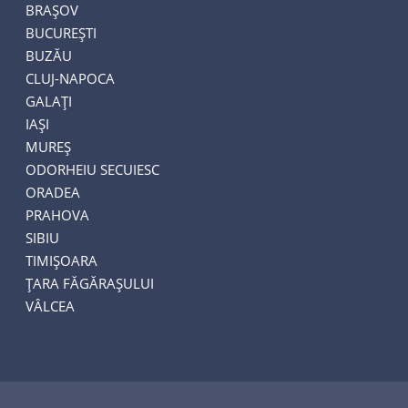
BRAȘOV
BUCUREȘTI
BUZĂU
CLUJ-NAPOCA
GALAȚI
IAȘI
MUREȘ
ODORHEIU SECUIESC
ORADEA
PRAHOVA
SIBIU
TIMIȘOARA
ȚARA FĂGĂRAȘULUI
VÂLCEA