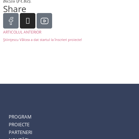
𝐵𝑢𝑧𝑎̆𝑢 (𝐹𝐶𝐵𝑍).
Share
ARTICOLUL ANTERIOR
Ştiinţescu Vâlcea a dat startul la înscrieri proiecte!
PROGRAM
PROIECTE
PARTENERI