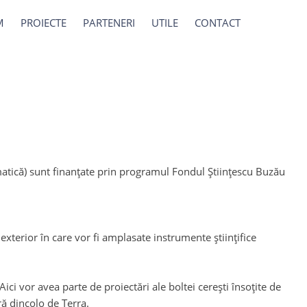
M
PROIECTE
PARTENERI
UTILE
CONTACT
matică) sunt finanțate prin programul Fondul Științescu Buzău
exterior în care vor fi amplasate instrumente științifice
ici vor avea parte de proiectări ale boltei cerești însoțite de
ră dincolo de Terra.