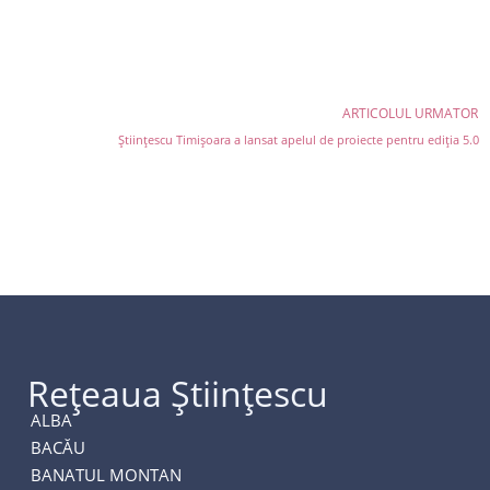
ARTICOLUL URMATOR
Ştiinţescu Timişoara a lansat apelul de proiecte pentru ediţia 5.0
Rețeaua Științescu
ALBA
BACĂU
BANATUL MONTAN