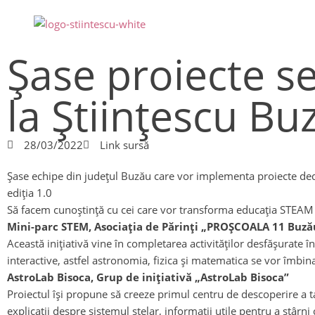
Şase proiecte se
la Ştiinţescu Bu
28/03/2022
Link sursă
Şase echipe din județul Buzău care vor implementa proiecte dedi
ediția 1.0
Să facem cunoștință cu cei care vor transforma educația STEAM 
Mini-parc STEM, Asociația de Părinți „PROȘCOALA 11 Buză
Această inițiativă vine în completarea activităților desfășurate î
interactive, astfel astronomia, fizica și matematica se vor îmbina
AstroLab Bisoca, Grup de inițiativă „AstroLab Bisoca”
Proiectul își propune să creeze primul centru de descoperire a tai
explicații despre sistemul stelar, informații utile pentru a stâr