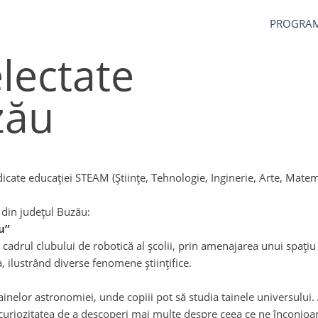
PROGRA
lectate
zău
cate educației STEAM (Științe, Tehnologie, Inginerie, Arte, Mate
din județul Buzău:
u”
n cadrul clubului de robotică al școlii, prin amenajarea unui spațiu 
, ilustrând diverse fenomene științifice.
nelor astronomiei, unde copiii pot să studia tainele universului. A
ni curiozitatea de a descoperi mai multe despre ceea ce ne înconjoa