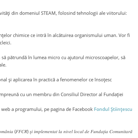
ivități din domeniul STEAM, folosind tehnologii ale viitorului:
tanțelor chimice ce intră în alcătuirea organismului uman. Vor fi
leici.
tea să pătrundă în lumea micro cu ajutorul microscoapelor, să
ale.
onal și aplicarea în practică a fenomenelor ce însoțesc
i, împreună cu un membru din Consiliul Director al Fundației
agina web a programului, pe pagina de Facebook
Fondul Științescu
𝑜𝑚𝑎̂𝑛𝑖𝑎 (𝐹𝐹𝐶𝑅) 𝑠̦𝑖 𝑖𝑚𝑝𝑙𝑒𝑚𝑒𝑛𝑡𝑎𝑡 𝑙𝑎 𝑛𝑖𝑣𝑒𝑙 𝑙𝑜𝑐𝑎𝑙 𝑑𝑒 𝐹𝑢𝑛𝑑𝑎𝑡̦𝑖𝑎 𝐶𝑜𝑚𝑢𝑛𝑖𝑡𝑎𝑟𝑎̆