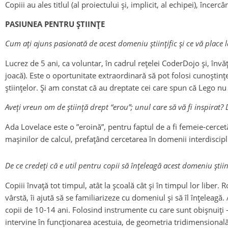
Copiii au ales titlul (al proiectului și, implicit, al echipei), î
PASIUNEA PENTRU ȘTIINȚE
Cum ați ajuns pasionată de acest domeniu științific și ce vă place l
Lucrez de 5 ani, ca voluntar, în cadrul rețelei CoderDojo și, învă
joacă). Este o oportunitate extraordinară să pot folosi cunoștinț
științelor. Și am constat că au dreptate cei care spun că Lego nu e
Aveți vreun om de știință drept “erou”; unul care să vă fi inspirat?
Ada Lovelace este o ”eroină”, pentru faptul de a fi femeie-cercetăt
mașinilor de calcul, prefațând cercetarea în domenii interdiscipl
De ce credeți că e util pentru copii să înțeleagă acest domeniu științi
Copiii învață tot timpul, atât la școală cât și în timpul lor libe
vârstă, îi ajută să se familiarizeze cu domeniul și să îl înțelea
copii de 10-14 ani. Folosind instrumente cu care sunt obișnuiți –
intervine în funcționarea acestuia, de geometria tridimensională 