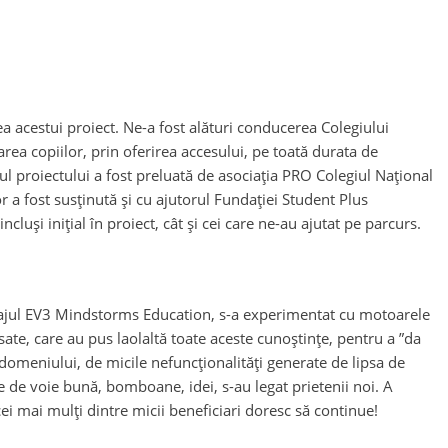
?
ea acestui proiect. Ne-a fost alături conducerea Colegiului
rea copiilor, prin oferirea accesului, pe toată durata de
ul proiectului a fost preluată de asociația PRO Colegiul Național
r a fost susținută și cu ajutorul Fundației Student Plus
luși inițial în proiect, cât și cei care ne-au ajutat pe parcurs.
mbajul EV3 Mindstorms Education, s-a experimentat cu motoarele
ate, care au pus laolaltă toate aceste cunoștințe, pentru a ”da
a domeniului, de micile nefuncționalități generate de lipsa de
e de voie bună, bomboane, idei, s-au legat prietenii noi. A
 cei mai mulți dintre micii beneficiari doresc să continue!