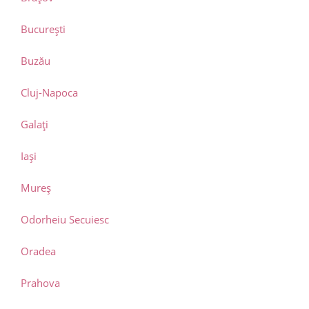
București
Buzău
Cluj-Napoca
Galați
Iași
Mureș
Odorheiu Secuiesc
Oradea
Prahova