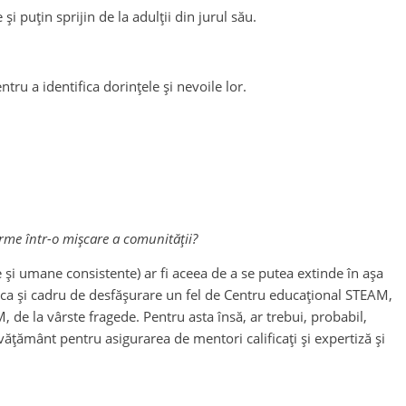
 puțin sprijin de la adulții din jurul său.
tru a identifica dorințele și nevoile lor.
orme într-o mișcare a comunității?
e și umane consistente) ar fi aceea de a se putea extinde în așa
ibă ca și cadru de desfășurare un fel de Centru educațional STEAM,
de la vârste fragede. Pentru asta însă, ar trebui, probabil,
învățământ pentru asigurarea de mentori calificați și expertiză și