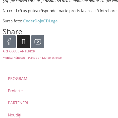
Știți pe cineva care-ar fi dispus să dea o mână de ajutor ediției vii
Nu cred că aș putea răspunde foarte precis la această întrebare
Sursa foto:
CoderDojoCDLoga
Share
ARTICOLUL ANTERIOR
Monica Nănescu – Hands on Meteo Science
PROGRAM
Proiecte
PARTENERI
Noutăți