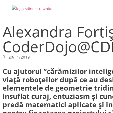
Alexandra Fortiș
CoderDojo@CD
20/11/2019
Cu ajutorul ”cărămizilor inteli
viață roboțeilor după ce au des
elementele de geometrie tridime
insuflat curaj, entuziasm și cu
predă matematici aplicate și in
pentru finanțarea proiectului