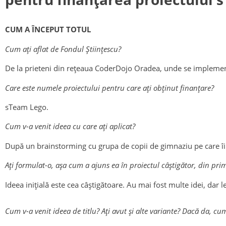
CUM A ÎNCEPUT TOTUL
Cum ați aflat de Fondul Științescu?
De la prieteni din rețeaua CoderDojo Oradea, unde se implementa
Care este numele proiectului pentru care ați obținut finanțare?
sTeam Lego.
Cum v-a venit ideea cu care ați aplicat?
După un brainstorming cu grupa de copii de gimnaziu pe care 
Ați formulat-o, așa cum a ajuns ea în proiectul câștigător, din prim
Ideea inițială este cea câștigătoare. Au mai fost multe idei, dar l
Cum v-a venit ideea de titlu? Ați avut și alte variante? Dacă da, cum