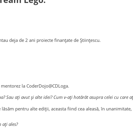
u deja de 2 ani proiecte finanțate de Științescu.
îi mentorez la CoderDojo@CDLoga.
a? Sau ați avut și alte idei? Cum v-ați hotărât asupra celei cu care aț
e lăsăm pentru alte ediții, aceasta fiind cea aleasă, în unanimitate,
 ați ales?