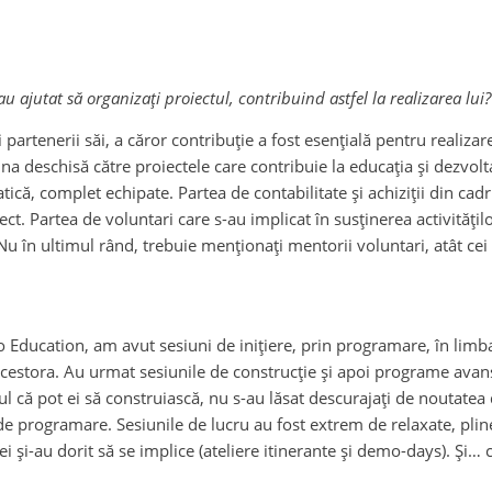
au ajutat să organizați proiectul, contribuind astfel la realizarea lui
partenerii săi, a căror contribuție a fost esențială pentru realizar
 deschisă către proiectele care contribuie la educația și dezvolta
că, complet echipate. Partea de contabilitate și achiziții din cadr
t. Partea de voluntari care s-au implicat în susținerea activitățilo
în ultimul rând, trebuie menționați mentorii voluntari, atât cei inc
go Education, am avut sesiuni de inițiere, prin programare, în li
acestora. Au urmat sesiunile de construcție și apoi programe avans
aptul că pot ei să construiască, nu s-au lăsat descurajați de noutate
de programare. Sesiunile de lucru au fost extrem de relaxate, plin
i și-au dorit să se implice (ateliere itinerante și demo-days). Și…