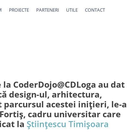
M
PROIECTE
PARTENERI
UTILE
CONTACT
i de la CoderDojo@CDLoga au dat
ă design-ul, arhitectura,
arcursul acestei inițieri, le-a
Fortiș, cadru universitar care
icat la
Științescu Timișoara