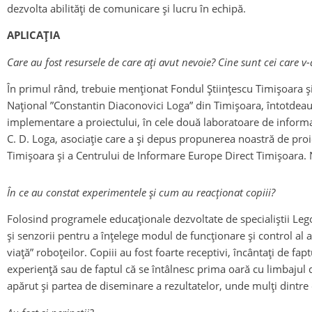
dezvolta abilități de comunicare și lucru în echipă.
APLICAȚIA
Care au fost resursele de care ați avut nevoie? Cine sunt cei care v-
În primul rând, trebuie menționat Fondul Științescu Timișoara și 
Național ”Constantin Diaconovici Loga” din Timișoara, întotdeauna
implementare a proiectului, în cele două laboratoare de informati
C. D. Loga, asociație care a și depus propunerea noastră de proiec
Timișoara și a Centrului de Informare Europe Direct Timișoara. Nu 
În ce au constat experimentele și cum au reacționat copiii?
Folosind programele educaționale dezvoltate de specialiștii Le
și senzorii pentru a înțelege modul de funcționare și control al 
viață” roboțeilor. Copiii au fost foarte receptivi, încântați de f
experiență sau de faptul că se întâlnesc prima oară cu limbajul 
apărut și partea de diseminare a rezultatelor, unde mulți dintre e