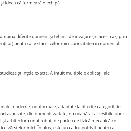
) și ideea că formează o echipă.
ombină diferite domenii și tehnici de învățare (în acest caz, prin
nților) pentru a le stârni celor mici curiozitatea în domeniul
udieze științele exacte. A intuit multiplele aplicații ale
aționale moderne, nonformale, adaptate la diferite categorii de
e ori avansate, din domenii variate, nu neapărat accesibile unor
l și arhitectura unui robot, de partea de fizică mecanică ce
ce vârstelor mici. În plus, este un cadru potrivit pentru a