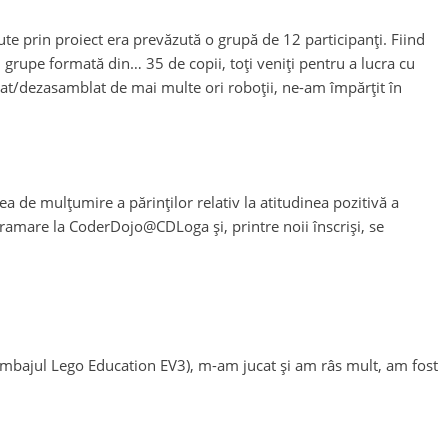
te prin proiect era prevăzută o grupă de 12 participanți. Fiind
i grupe formată din… 35 de copii, toți veniți pentru a lucra cu
lat/dezasamblat de mai multe ori roboții, ne-am împărțit în
ea de mulțumire a părinților relativ la atitudinea pozitivă a
ogramare la CoderDojo@CDLoga și, printre noii înscriși, se
limbajul Lego Education EV3), m-am jucat și am râs mult, am fost