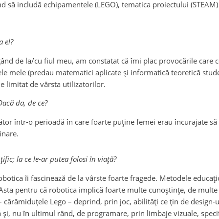
ncercând să includă echipamentele (LEGO), tematica proiectului (STEAM
a el?
țând de la/cu fiul meu, am constatat că îmi plac provocările care c
ele mele (predau matematici aplicate și informatică teoretică stude
 limitat de vârsta utilizatorilor.
 Dacă da, de ce?
or într-o perioadă în care foarte puține femei erau încurajate să st
inare.
fic; la ce le-ar putea folosi în viață?
r. Robotica îi fascinează de la vârste foarte fragede. Metodele educ
gă. Asta pentru că robotica implică foarte multe cunoștințe, de mult
 cărămiduțele Lego – deprind, prin joc, abilități ce țin de design-u
și, nu în ultimul rând, de programare, prin limbaje vizuale, specifi