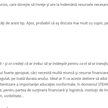
ios, care dorește să învețe și are la îndemână resursele necesare și
ți de acest tip. Apoi, probabil că aș discuta mai mult cu copiii, pen
 și ce credeți că ar trebui să se întâmple pentru ca el să se transf
rul foarte apropiat, căci necesită multă muncă și resurse financiar
egulat, pe toată durata anului. Ideal ar fi ca aceste ateliere să a
știentizare a importanței educației nonformale, în domeniul STEAM, 
e, pentru partea de susținere financiară și logistică, instituții de 
i, vizibilitate…