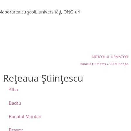
aborarea cu școli, universități, ONG-uri.
ARTICOLUL URMATOR
Daniela Dumitraș – STEM Bridge
Rețeaua Științescu
Alba
Bacău
Banatul Montan
Brașov