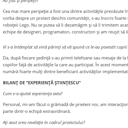
Au fost și peripeții?
Cea mai mare peripeție a fost una dintre activitățile prevăzute 
vorba despre un proiect deschis comunității, s-au înscris foarte m
roboțeii Lego. Nu se putea să îi dezamăgim și să îi trimitem ac
echipe de designeri, programatori, constructori și am reușit să îi 
Vi s-a întâmplat să vină părinți să vă spună ce le-au povestit copiii 
Da, după fiecare ședință s-au primit telefoane sau mesaje de la fo
copiilor față de activitățile la care au participat. În acest mom
numără foarte mulți dintre beneficiarii activităților implement
BILANȚ DE “EXPERIENȚĂ ȘTIINȚESCU”
Cum v-a ajutat experiența asta?
Personal, mi-am făcut o grămadă de prieteni noi, am interacțion
parte dintr-o echipă extraordinară.
Ați avut vreo revelație în cadrul proiectului?