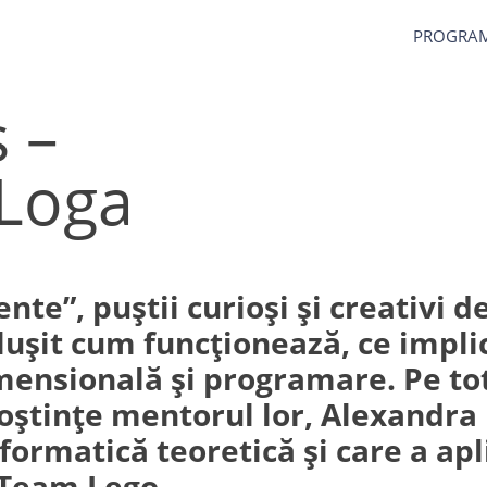
PROGRA
 –
Loga
gente”, puștii curioși și creativ
lușit cum funcționează, ce implic
nsională și programare. Pe tot p
noștințe mentorul lor, Alexandra 
formatică teoretică și care a apl
 sTeam Lego.