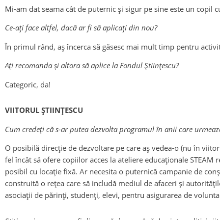
Mi-am dat seama cât de puternic și sigur pe sine este un copil cur
Ce-ați face altfel, dacă ar fi să aplicați din nou?
În primul rând, aș încerca să găsesc mai mult timp pentru activită
Ați recomanda și altora să aplice la Fondul Științescu?
Categoric, da!
VIITORUL ȘTIINȚESCU
Cum credeți că s-ar putea dezvolta programul în anii care urmează –
O posibilă direcție de dezvoltare pe care aș vedea-o (nu în viito
fel încât să ofere copiilor acces la ateliere educaționale STEAM r
posibil cu locație fixă. Ar necesita o puternică campanie de con
construită o rețea care să includă mediul de afaceri și autoritățil
asociații de părinți, studenți, elevi, pentru asigurarea de voluntar