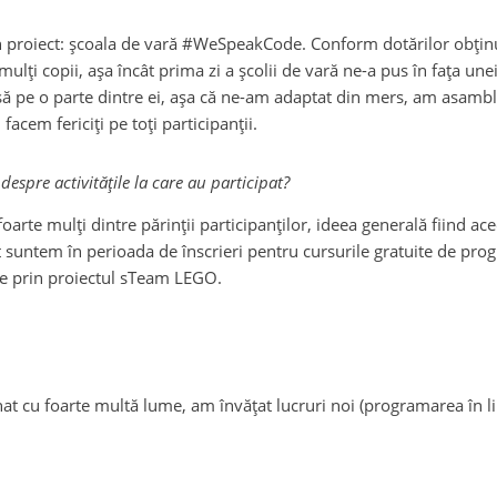
în proiect: școala de vară #WeSpeakCode. Conform dotărilor obținu
ulți copii, așa încât prima zi a școlii de vară ne-a pus în fața une
asă pe o parte dintre ei, așa că ne-am adaptat din mers, am asamb
facem fericiți pe toți participanții.
despre activitățile la care au participat?
arte mulți dintre părinții participanților, ideea generală fiind ace
ent suntem în perioada de înscrieri pentru cursurile gratuite de pr
ate prin proiectul sTeam LEGO.
at cu foarte multă lume, am învățat lucruri noi (programarea în 