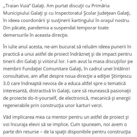
,,Traian Vuia” Galaţi. Am purtat discuții cu Primăria
Municipiului Galați și cu Inspectoratul Școlar Județean Galați,
în ideea coordonării și susținerii kartingului în orașul nostru.
Din păcate, pandemia a suspendat temporar toate
demersurile în aceasta direcție.
În iulie anul acesta, ne-am bucurat să reluăm ideea punerii în
practică a unui astfel de proiect îndrăzneț și de impact pentru
tinerii din Galați și viitorul lor. I-am avut la masa discuțiilor pe
membrii Fundației Comunitare Galați, în cadrul unei întâlniri
consultative, am aflat despre noua direcție a ediției Științescu
3.0 care îndreaptă nevoia de a educa altfel spre o tematică
interesantă, distractivă în Galați, care să reunească pasionații
de proiecte do-it-yourself, de electronică, mecanică și energii
regenerabile prin construcția unor karturi verzi.
Văd implicarea mea ca mentor pentru un astfel de proiect și
voi încuraja elevii să se implice. Cum spuneam, noi avem o
parte din resurse – de la spații disponibile pentru construcția