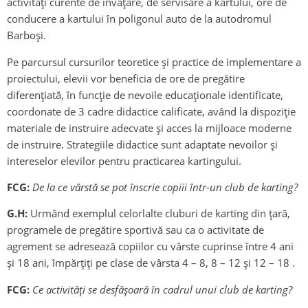
activități curente de învățare, de servisare a kartului, ore de
conducere a kartului în poligonul auto de la autodromul
Barboși.
Pe parcursul cursurilor teoretice și practice de implementare a
proiectului, elevii vor beneficia de ore de pregătire
diferențiată, în funcţie de nevoile educaţionale identificate,
coordonate de 3 cadre didactice calificate, având la dispoziţie
materiale de instruire adecvate şi acces la mijloace moderne
de instruire. Strategiile didactice sunt adaptate nevoilor şi
intereselor elevilor pentru practicarea kartingului.
FCG:
De la ce vârstă se pot înscrie copiii într-un club de karting?
G.H:
Urmând exemplul celorlalte cluburi de karting din țară,
programele de pregătire sportivă sau ca o activitate de
agrement se adresează copiilor cu vârste cuprinse între 4 ani
și 18 ani, împărțiți pe clase de vârsta 4 – 8, 8 – 12 și 12 – 18 .
FCG:
Ce activități se desfășoară în cadrul unui club de karting?