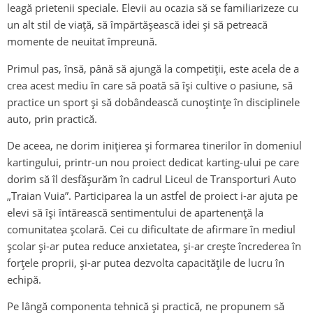
leagă prietenii speciale. Elevii au ocazia să se familiarizeze cu
un alt stil de viaţă, să împărtăşească idei şi să petreacă
momente de neuitat împreună.
Primul pas, însă, până să ajungă la competiții, este acela de a
crea acest mediu în care să poată să își cultive o pasiune, să
practice un sport și să dobândească cunoștințe în disciplinele
auto, prin practică.
De aceea, ne dorim inițierea și formarea tinerilor în domeniul
kartingului, printr-un nou proiect dedicat karting-ului pe care
dorim să îl desfășurăm în cadrul Liceul de Transporturi Auto
„Traian Vuia”. Participarea la un astfel de proiect i-ar ajuta pe
elevi să își întărească sentimentului de apartenenţă la
comunitatea şcolară. Cei cu dificultate de afirmare în mediul
şcolar și-ar putea reduce anxietatea, și-ar crește încrederea în
forţele proprii, și-ar putea dezvolta capacităţile de lucru în
echipă.
Pe lângă componenta tehnică și practică, ne propunem să