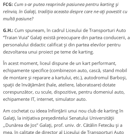
FCG:
Cum s-ar putea reaprinde pasiunea pentru karting și
reînvia, în Galați, tradiția aceasta despre care ne-ați povestit cu
multă pasiune?
G.H.:
Cum spuneam, în cadrul Liceului de Transporturi Auto
“Traian Vuia” Galaţi există preocupare din partea conducerii, a
personalului didactic calificat și din partea elevilor pentru
dezvoltarea unui proiect pe teme de karting.
În acest moment, liceul dispune de un kart performant,
echipamente specifice (combinezon auto, cască, stand mobil
de montare și reparare a kartului, etc.), autodromul Barboși,
spații de învățământ (hale, ateliere, laboratoare) dotate
corespunzător, cu scule, dispozitive, pentru domeniul auto,
echipamente IT, internet, simulator auto.
Am cochetat cu ideea înființării unui nou club de karting în
Galați, la inițiativa președintelui Senatului Universității
,,Dunărea de Jos’’ Galați, prof. univ. dr. Cătălin Fetecău și a
mea, în calitate de director al Liceului de Transporturi Auto