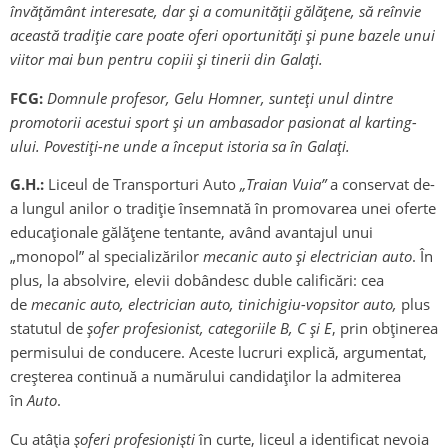
învățământ interesate, dar și a comunității gălățene, să reînvie
această tradiție care poate oferi oportunități și pune bazele unui
viitor mai bun pentru copiii și tinerii din Galați.
FCG:
Domnule profesor, Gelu Homner, sunteți unul dintre
promotorii acestui sport și un ambasador pasionat al karting-
ului. Povestiți-ne unde a început istoria sa în Galați.
G.H.:
Liceul de Transporturi Auto
„Traian Vuia”
a conservat de-
a lungul anilor o tradiţie însemnată în promovarea unei oferte
educaţionale gălăţene tentante, având avantajul unui
„monopol” al specializărilor
mecanic auto și electrician auto
. În
plus, la absolvire, elevii dobândesc duble calificări: cea
de
mecanic auto, electrician auto, tinichigiu-vopsitor auto,
plus
statutul de
şofer profesionist, categoriile B, C şi E
, prin obținerea
permisului de conducere. Aceste lucruri explică, argumentat,
creșterea continuă a numărului candidaţilor la admiterea
în
Auto
.
Cu atâția
șoferi profesioniști
în curte, liceul a identificat nevoia