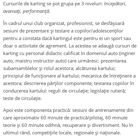
Cursurile de karting se pot grupa pe 3 niveluri:
începători,
avansați, performanță
.
În cadrul unui club organizat, profesionist, se desfășoară
sesiuni de prezentare și testare a copiilor/adolescenților
pentru a constata dacă kartingul este pentru ei un sport sau
doar o activitate de agrement. La acestea se adaugă cursuri de
karting cu personal didactic calificat în domeniul auto (inginer
auto, maistru instructor auto) care urmăresc: prezentarea
subansamblelor și rolul acestora; alcătuirea kartului;
principiul de funcționare al kartului; mecanica de întreținere a
acestora; descrierea părților componente; testarea copiilor în
conducerea kartului: reguli de circulație; legislație rutieră;
teste de circulație.
Apoi este componenta practică: sesiuni de antrenamente din
care aproximativ 60 minute de practică/pilotaj, 60 minute
teorie și 60 minute odihnă, recuperare și divertisment. Nu în
ultimul rând, competițiile locale, regionale și naționale.