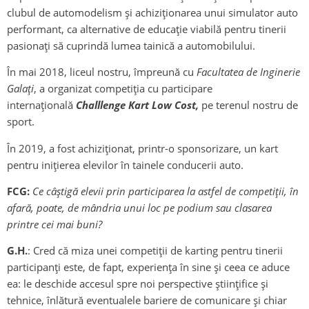
clubul de automodelism și achiziționarea unui simulator auto
performant, ca alternative de educaţie viabilă pentru tinerii
pasionaţi să cuprindă lumea tainică a automobilului.
În mai 2018, liceul nostru, împreună cu
Facultatea de Inginerie
Galaţi
, a organizat competiţia cu participare
internaţională
Challlenge Kart Low Cost,
pe terenul nostru de
sport.
În 2019, a fost achiziţionat, printr-o sponsorizare, un kart
pentru iniţierea elevilor în tainele conducerii auto.
FCG:
Ce câștigă elevii prin participarea la astfel de competiții, în
afară, poate, de mândria unui loc pe podium sau clasarea
printre cei mai buni?
G.H.
: Cred că miza unei competiții de karting pentru tinerii
participanți este, de fapt, experiența în sine și ceea ce aduce
ea: le deschide accesul spre noi perspective știinţifice și
tehnice, înlătură eventualele bariere de comunicare şi chiar