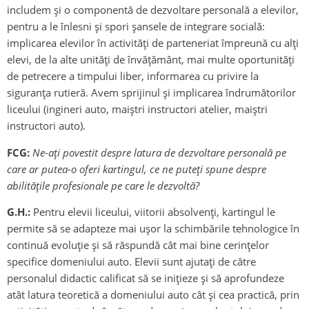
includem și o componentă de dezvoltare personală a elevilor,
pentru a le înlesni şi spori şansele de integrare socială:
implicarea elevilor în activităţi de parteneriat împreună cu alți
elevi, de la alte unități de învățământ, mai multe oportunități
de petrecere a timpului liber, informarea cu privire la
siguranţa rutieră. Avem sprijinul și implicarea îndrumătorilor
liceului (ingineri auto, maiștri instructori atelier, maiștri
instructori auto).
FCG:
Ne-ați povestit despre latura de dezvoltare personală pe
care ar putea-o oferi kartingul, ce ne puteți spune despre
abilitățile profesionale pe care le dezvoltă?
G.H.:
Pentru elevii liceului, viitorii absolvenți, kartingul le
permite să se adapteze mai ușor la schimbările tehnologice în
continuă evoluție şi să răspundă cât mai bine cerinţelor
specifice domeniului auto. Elevii sunt ajutaţi de către
personalul didactic calificat să se inițieze și să aprofundeze
atât latura teoretică a domeniului auto cât și cea practică, prin