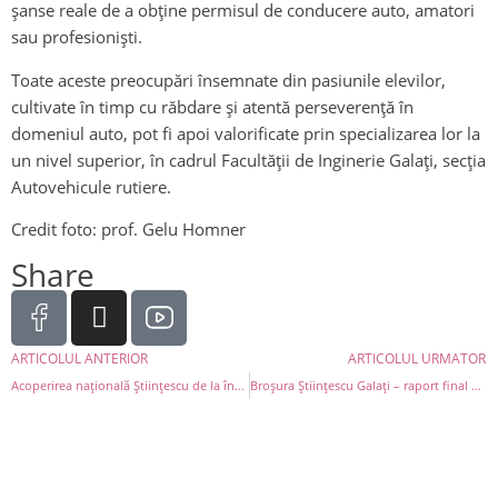
șanse reale de a obține permisul de conducere auto, amatori
sau profesioniști.
Toate aceste preocupări însemnate din pasiunile elevilor,
cultivate în timp cu răbdare şi atentă perseverenţă în
domeniul auto, pot fi apoi valorificate prin specializarea lor la
un nivel superior, în cadrul Facultății de Inginerie Galați, secția
Autovehicule rutiere.
Credit foto: prof. Gelu Homner
Share
ARTICOLUL ANTERIOR
ARTICOLUL URMATOR
Acoperirea naţională Ştiinţescu de la începuturi
Broşura Ştiinţescu Galaţi – raport final 2.0