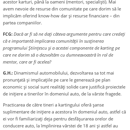
acestor karturi, până la oameni (mentori, specialiști). Mai
avem nevoie de resurse din comunitate pe care dorim să le
implicăm oferind know-how dar și resurse financiare – din
partea companiilor.
FCG:
Dacă ar fi să ne dați câteva argumente pentru care credeți
că e importantă implicarea comunității în susținerea
programului Științescu și a acestei componente de karting pe
care ne dorim să o dezvoltăm cu dumneavoastră în rol de
mentor, care ar fi acelea?
G.H.:
Dinamismul automobilului, dezvoltarea sa tot mai
pronunţată şi implicaţiile pe care le generează pe plan
economic şi social sunt realităţi solide care justifică proiectele
de inițiere a tinerilor în domeniul auto, de la vârste fragede.
Practicarea de către tineri a kartingului oferă șanse
suplimentare de inițiere a acestora în domeniul auto, astfel că
ei vor fi familiarizați deja pentru desfășurarea orelor de
conducere auto, la împlinirea vârstei de 18 ani și astfel au