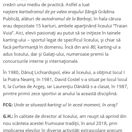
creării unui mediu de practică. Astfel a luat
naștere
kartodromul de pe valea oraşului
(lângă Grădina
Publică), alături de
autodromul de la Barboşi
, în hala căruia
erau depozitate 15 karturi, ambele aparținând liceului “Traian
Vuia”. Aici, elevii pasionați au putut să se inițieze în tainele
karting-ului – sportul legat de specificul liceului, și chiar să
facă performanță în domeniu. Încă din anii
80
, karting-ul a
adus liceului, dar și Galați-ului, numeroase premii la
concursurile interne şi internaţionale.
În 1980, Dănuţ Lichiardopol, elev al liceului, a obținut locul I
la Piatra Neamţ, în 1981, David Costel s-a situat pe locul locul
II, la Curtea de Argeş, iar Laurenţiu Dănăilă s-a clasat, în 1987,
printre primii zece sportivi ai anului la această disciplină.
FCG:
Unde se situează karting-ul în acest moment, în oraș?
G.H.:
În calitate de director al liceului, am reușit să aprind din
nou scânteia acestei frumoase tradiții, în anul 2018, prin
implicarea elevilor în diverse activități extrașcolare precum