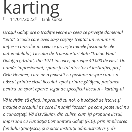
karting
11/01/2022
Link sursă
Orașul Galați are o tradiție veche în ceea ce privește domeniul
“auto”. Școala care avea să-şi câştige treptat un renume în
iniţierea tinerilor în ceea ce priveşte tainele fascinante ale
automobilului, Liceului de Transporturi Auto “Traian Vuia”
Galaţi,a găzduit, din 1971 încoace, aproape 40.000 de elevi. Un
număr impresionant, spune fostul director al instituției, prof.
Gelu Homner, care ne-a povestit cu pasiune despre cum s-a
născut printre elevii liceului, apoi printre gălățeni, pasiunea
pentru un sport aparte, legat de specificul liceului – karting-ul.
Vă invităm să aflați, împreună cu noi, o bucățică de istorie și
tradiție a orașului pe care îl numiți “acasă”, pe care poate nici nu
o cunoașteți. Vă dezvăluim, din culise, cum își propune liceul,
împreună cu Fundația Comunitară Galați (FCG), prin implicarea
fondului Științescu, și a altor instituții administrative și de