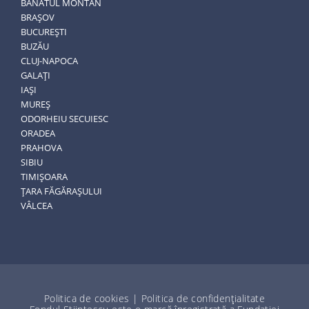
BANATUL MONTAN
BRAȘOV
BUCUREȘTI
BUZĂU
CLUJ-NAPOCA
GALAȚI
IAȘI
MUREȘ
ODORHEIU SECUIESC
ORADEA
PRAHOVA
SIBIU
TIMIȘOARA
ȚARA FĂGĂRAȘULUI
VÂLCEA
Politica de cookies
|
Politica de confidențialitate