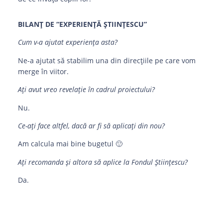
BILANȚ DE “EXPERIENȚĂ ȘTIINȚESCU”
Cum v-a ajutat experiența asta?
Ne-a ajutat să stabilim una din direcțiile pe care vom
merge în viitor.
Ați avut vreo revelație în cadrul proiectului?
Nu.
Ce-ați face altfel, dacă ar fi să aplicați din nou?
Am calcula mai bine bugetul 🙂
Ați recomanda și altora să aplice la Fondul Științescu?
Da.