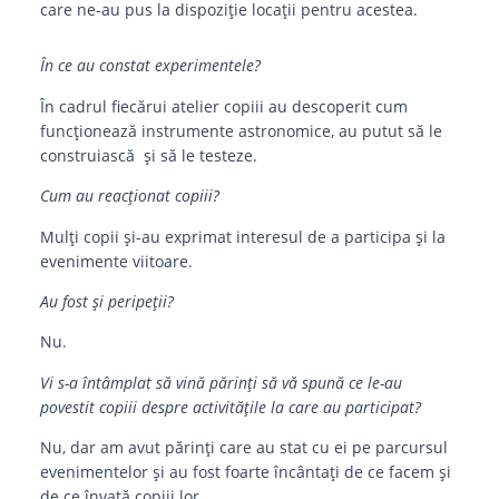
care ne-au pus la dispoziție locații pentru acestea.
În ce au constat experimentele?
În cadrul fiecărui atelier copiii au descoperit cum
funcționează instrumente astronomice, au putut să le
construiască și să le testeze.
Cum au reacționat copiii?
Mulți copii și-au exprimat interesul de a participa și la
evenimente viitoare.
Au fost și peripeții?
Nu.
Vi s-a întâmplat să vină părinți să vă spună ce le-au
povestit copiii despre activitățile la care au participat?
Nu, dar am avut părinți care au stat cu ei pe parcursul
evenimentelor și au fost foarte încântați de ce facem și
de ce învață copiii lor.