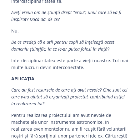
Interdisciplinaritatea sa.
Aveți vreun om de știință drept “erou”; unul care să vă fi
inspirat? Dacă da, de ce?
Nu.
De ce credeți că e util pentru copii să înțeleagă acest
domeniu științific; la ce le-ar putea folosi în viață?
Interdisciplinaritatea este parte a vieții noastre. Tot mai
multe lucruri devin interconectate.
APLICAȚIA
Care au fost resursele de care ați avut nevoie? Cine sunt cei
care v-au ajutat să organizați proiectul, contribuind astfel
la realizarea lui?
Pentru realizarea proiectului am avut nevoie de
machete ale unor instrumente astronomice. În
realizarea evenimentelor nu am fi reușit fără voluntarii
noștri și fără sprijinul unor parteneri (de ex. Cărturești)