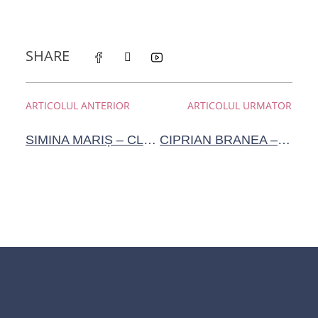
SHARE
ARTICOLUL ANTERIOR
ARTICOLUL URMATOR
SIMINA MARIȘ – CLUB DE ȘTIINȚE APLICATE LA SLAVICI
CIPRIAN BRANEA – PROIECT EXPERIMENTARIUM