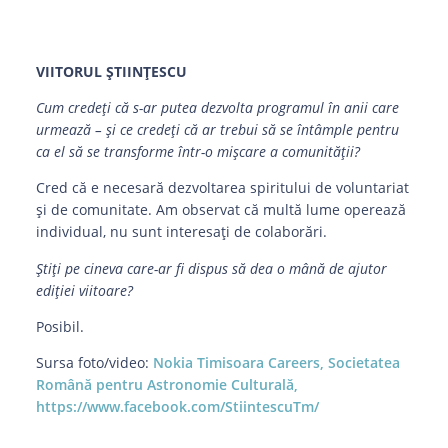
VIITORUL ȘTIINȚESCU
Cum credeți că s-ar putea dezvolta programul în anii care
urmează – și ce credeți că ar trebui să se întâmple pentru
ca el să se transforme într-o mișcare a comunității?
Cred că e necesară dezvoltarea spiritului de voluntariat
și de comunitate. Am observat că multă lume operează
individual, nu sunt interesați de colaborări.
Știți pe cineva care-ar fi dispus să dea o mână de ajutor
ediției viitoare?
Posibil.
Sursa foto/video:
Nokia Timisoara Careers,
Societatea
Română pentru Astronomie Culturală,
https://www.facebook.com/StiintescuTm/