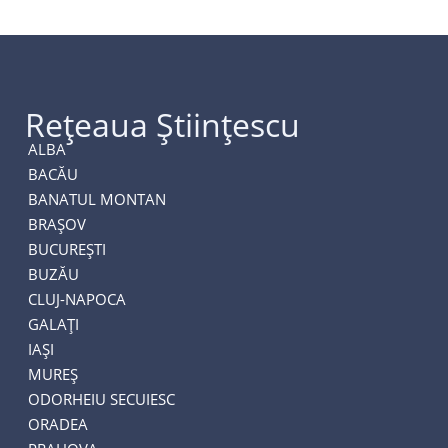
Rețeaua Științescu
ALBA
BACĂU
BANATUL MONTAN
BRAȘOV
BUCUREȘTI
BUZĂU
CLUJ-NAPOCA
GALAȚI
IAȘI
MUREȘ
ODORHEIU SECUIESC
ORADEA