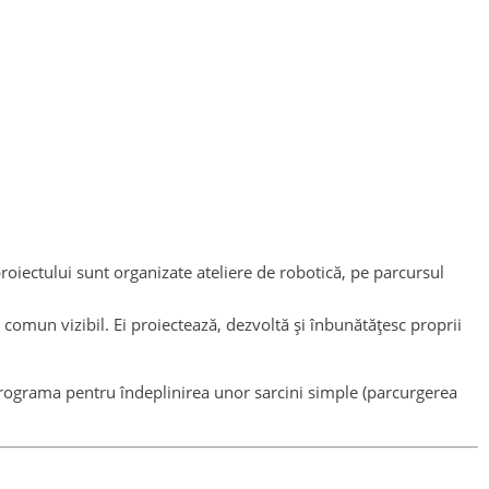
oiectului sunt organizate ateliere de robotică, pe parcursul
 comun vizibil. Ei proiectează, dezvoltă și înbunătățesc proprii
l programa pentru îndeplinirea unor sarcini simple (parcurgerea