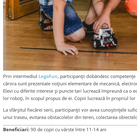
Prin intermediul
LegoFun
, participanții dobândesc competențe d
cărora sunt prezentate noțiuni elementare de mecanică, electro
Elevi cu diferite interese și puncte tari lucrează împreună ca o 
lor roboți, în scopul propus de ei. Copiii lucrează în propriul lor 
La sfârșitul fiecărei serii, participanții vor avea cunoștințele 
unui traseu, evitarea obstacolelor din teren, colectarea obiectel
Beneficiari:
90 de copii cu vârste între 11-14 ani