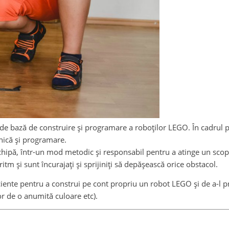
e bază de construire și programare a roboților LEGO. În cadrul pr
nică și programare.
echipă, într-un mod metodic și responsabil pentru a atinge un scop
ritm și sunt încurajați și sprijiniți să depășească orice obstacol.
suficiente pentru a construi pe cont propriu un robot LEGO și de a-
or de o anumită culoare etc).