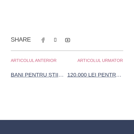
SHARE
ARTICOLUL ANTERIOR
ARTICOLUL URMATOR
BANI PENTRU ȘTIINȚE: FUNDAȚIA COMUNITARĂ ORADEA A LANSAT APELUL DE PROIECTE PENTRU ȘTIINȚESCU 3.0
120.000 LEI PENTRU ȘTIINȚE: FUNDAȚIA COMUNITARĂ IAȘI LANSEAZĂ CONCURSUL DE PROIECTE – ȘTIINȚESCU IAȘI – ANUL 4