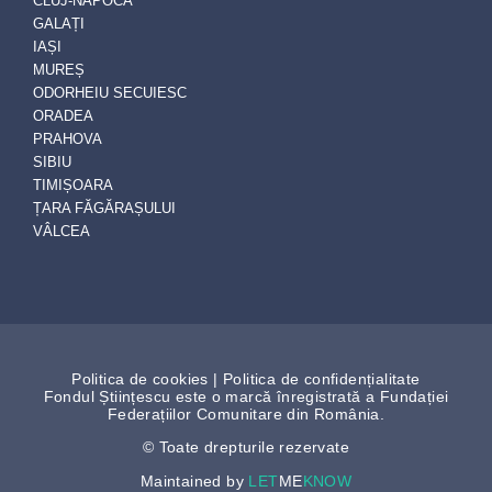
CLUJ-NAPOCA
GALAȚI
IAȘI
MUREȘ
ODORHEIU SECUIESC
ORADEA
PRAHOVA
SIBIU
TIMIȘOARA
ȚARA FĂGĂRAȘULUI
VÂLCEA
Politica de cookies
|
Politica de confidențialitate
Fondul Științescu este o marcă înregistrată a Fundației
Federațiilor Comunitare din România.
© Toate drepturile rezervate
Maintained by
LET
ME
KNOW