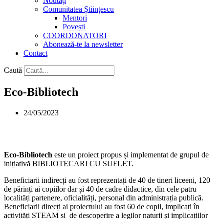
Noutăți
Comunitatea Științescu
Mentori
Povești
COORDONATORI
Abonează-te la newsletter
Contact
Caută
Eco-Bibliotech
24/05/2023
Eco-Bibliotech
este un proiect propus și implementat de grupul de
inițiativă BIBLIOTECARI CU SUFLET.
Beneficiarii indirecți au fost reprezentați de 40 de tineri liceeni, 120
de părinți ai copiilor dar și 40 de cadre didactice, din cele patru
localități partenere, oficialități, personal din administrația publică.
Beneficiarii direcți ai proiectului au fost 60 de copii, implicați în
activități STEAM si de descoperire a legilor naturii și implicațiilor