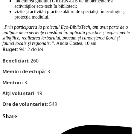
întocmirea ghidului GREEN-LIB de implementare a
activităților eco-tech în biblioteci;
vizite și activități practice alături de specialiști în ecologie și
protecția mediului.
„
Prin participarea la proiectul Eco-BiblioTech, am avut parte de o
mulțime de experiențe constând în: aplicații practice și experimente
științifice, realizarea ierbarului, precum și cunoașterea florei și
faunei locale și regionale.
”. Andra Costea, 10 ani
Buget
: 9412 de lei
Beneficiari
: 260
Membri de echipă
: 3
Mentori:
3
Alți voluntari
: 19
Ore de voluntariat
: 549
Share