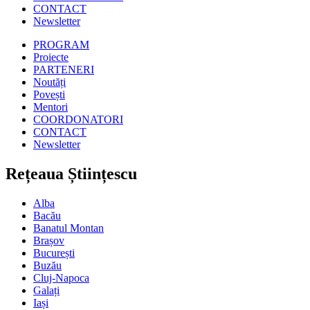
CONTACT
Newsletter
PROGRAM
Proiecte
PARTENERI
Noutăți
Povești
Mentori
COORDONATORI
CONTACT
Newsletter
Rețeaua Științescu
Alba
Bacău
Banatul Montan
Brașov
București
Buzău
Cluj-Napoca
Galați
Iași