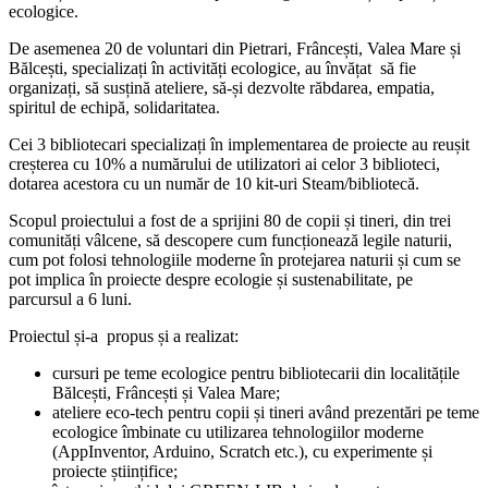
ecologice.
De asemenea 20 de voluntari din Pietrari, Frâncești, Valea Mare și
Bălcești, specializați în activități ecologice, au învățat să fie
organizați, să susțină ateliere, să-și dezvolte răbdarea, empatia,
spiritul de echipă, solidaritatea.
Cei 3 bibliotecari specializați în implementarea de proiecte au reușit
creșterea cu 10% a numărului de utilizatori ai celor 3 biblioteci,
dotarea acestora cu un număr de 10 kit-uri Steam/bibliotecă.
Scopul proiectului a fost de a sprijini 80 de copii și tineri, din trei
comunități vâlcene, să descopere cum funcționează legile naturii,
cum pot folosi tehnologiile moderne în protejarea naturii și cum se
pot implica în proiecte despre ecologie și sustenabilitate, pe
parcursul a 6 luni.
Proiectul și-a propus și a realizat:
cursuri pe teme ecologice pentru bibliotecarii din localitățile
Bălcești, Frâncești și Valea Mare;
ateliere eco-tech pentru copii și tineri având prezentări pe teme
ecologice îmbinate cu utilizarea tehnologiilor moderne
(AppInventor, Arduino, Scratch etc.), cu experimente și
proiecte științifice;