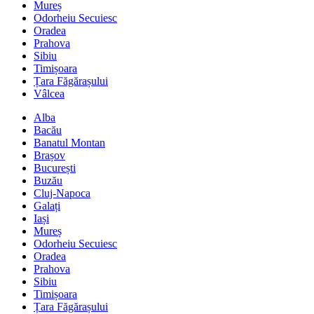
Mureș
Odorheiu Secuiesc
Oradea
Prahova
Sibiu
Timișoara
Țara Făgărașului
Vâlcea
Alba
Bacău
Banatul Montan
Brașov
București
Buzău
Cluj-Napoca
Galați
Iași
Mureș
Odorheiu Secuiesc
Oradea
Prahova
Sibiu
Timișoara
Țara Făgărașului