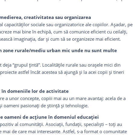
, medierea, creativitatea sau organizarea
al capacităţilor sociale sau organizatorice ale copiilor. Aşadar, pe
lucreze mai bine în echipă, cum să comunice eficient cu ceilalţi,
sească imaginaţia, dar şi cum să se organizeze mai eficient.
 din zone rurale/mediu urban mic unde nu sunt multe
 deja “grupul ţintă”. Localităţile rurale sau oraşele mici din
oiecte astfel încât acestea să ajungă şi la acei copii şi tineri
 în domeniile lor de activitate
re a unor concepte, copiii mai au un mare avantaj: acela de a
 și oameni pasionați de știință și tehnologie.
de oameni de acţiune în domeniul educaţiei
itiv al comunităţii. Asociaţii, fundaţii, specialişti – toţi au
re mai de care mai interesante. Astfel, s-a format o comunitate