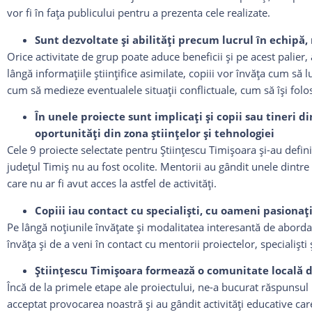
vor fi în faţa publicului pentru a prezenta cele realizate.
Sunt dezvoltate şi abilităţi precum lucrul în echipă
Orice activitate de grup poate aduce beneficii şi pe acest palier, 
lângă informaţiile ştiinţifice asimilate, copiii vor învăţa cum să 
cum să medieze eventualele situaţii conflictuale, cum să îşi folo
În unele proiecte sunt implicaţi şi copii sau tineri
oportunități din zona științelor și tehnologiei
Cele 9 proiecte selectate pentru Ştiinţescu Timişoara şi-au definit
judeţul Timiş nu au fost ocolite. Mentorii au gândit unele dintre pr
care nu ar fi avut acces la astfel de activităţi.
Copiii iau contact cu specialişti, cu oameni pasionați
Pe lângă noţiunile învăţate şi modalitatea interesantă de aborda
învăţa şi de a veni în contact cu mentorii proiectelor, specialişti
Ştiinţescu Timişoara formează o comunitate locală 
Încă de la primele etape ale proiectului, ne-a bucurat răspunsul poz
acceptat provocarea noastră şi au gândit activităţi educative ca