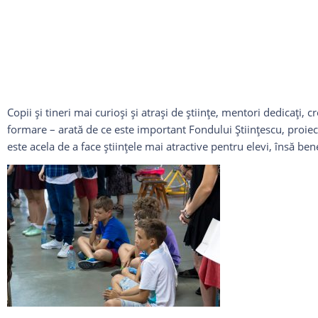
Copii și tineri mai curioși și atrași de ştiinţe, mentori dedicaţi, 
formare – arată de ce este important Fondului Ştiinţescu, proiect
este acela de a face ştiinţele mai atractive pentru elevi, însă bene