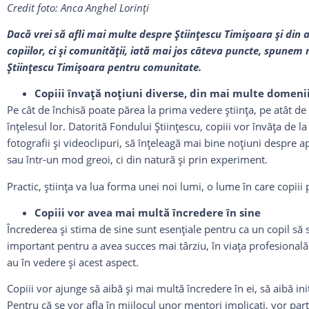
Credit foto: Anca Anghel Lorinţi
Dacă vrei să afli mai multe despre
Ştiinţescu Timişoara şi din 
copiilor, ci şi comunităţii, iată mai jos câteva puncte, spunem
Ştiinţescu Timişoara pentru comunitate.
Copiii învaţă noţiuni diverse, din mai multe domeni
Pe cât de închisă poate părea la prima vedere ştiinţa, pe atât de
înţelesul lor. Datorită Fondului Ştiinţescu, copiii vor învăţa de la
fotografii şi videoclipuri, să înţeleagă mai bine noţiuni despre a
sau într-un mod greoi, ci din natură şi prin experiment.
Practic, ştiinţa va lua forma unei noi lumi, o lume în care copii
Copiii vor avea mai multă încredere în sine
Încrederea şi stima de sine sunt esenţiale pentru ca un copil să 
important pentru a avea succes mai târziu, în viaţa profesională 
au în vedere şi acest aspect.
Copiii vor ajunge să aibă şi mai multă încredere în ei, să aibă ini
Pentru că se vor afla în mijlocul unor mentori implicaţi, vor part