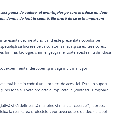
acest punct de vedere, al avantajelor pe care le aduce nu doar
 noi, demne de luat în seamă. Ele arată de ce este important
i
 interesantă devine atunci când este prezentată copiilor pe
 specialişti să lucreze pe calculator, să facă şi să editeze corect
pă, lumină, biologie, chimie, geografie, toate acestea nu din clasă
i pot experimenta, descoperi şi învăţa mult mai uşor.
se simtă bine în cadrul unui proiect de acest fel. Este un suport
şi personală. Toate proiectele implicate în Ştiinţescu Timişoara
ţiativă şi să definească mai bine şi mai clar ceea ce îşi doresc.
icipa la realizarea proiectelor, vor avea putere de decizie, apoi