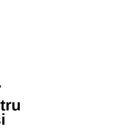
7
tru
i