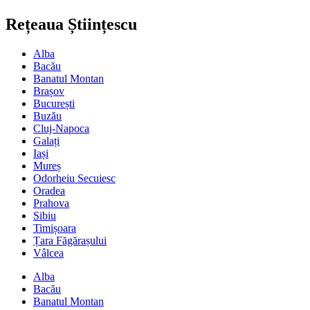
Rețeaua Științescu
Alba
Bacău
Banatul Montan
Brașov
București
Buzău
Cluj-Napoca
Galați
Iași
Mureș
Odorheiu Secuiesc
Oradea
Prahova
Sibiu
Timișoara
Țara Făgărașului
Vâlcea
Alba
Bacău
Banatul Montan