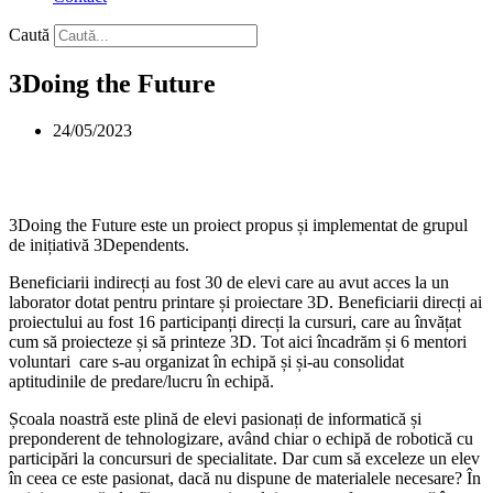
Caută
3Doing the Future
24/05/2023
3Doing the Future este un proiect propus și implementat de grupul
de inițiativă 3Dependents.
Beneficiarii indirecți au fost 30 de elevi care au avut acces la un
laborator dotat pentru printare și proiectare 3D. Beneficiarii direcți ai
proiectului au fost 16 participanți direcți la cursuri, care au învățat
cum să proiecteze și să printeze 3D. Tot aici încadrăm și 6 mentori
voluntari care s-au organizat în echipă și și-au consolidat
aptitudinile de predare/lucru în echipă.
Școala noastră este plină de elevi pasionați de informatică și
preponderent de tehnologizare, având chiar o echipă de robotică cu
participări la concursuri de specialitate. Dar cum să exceleze un elev
în ceea ce este pasionat, dacă nu dispune de materialele necesare? În