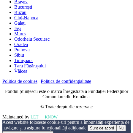
Brașov
București
Buzău
Cluj-Napoca
Galați
Iași
Mureș
Odorheiu Secuiesc
Oradea
Prahova
Sibiu
Timișoara
Țara Făgărașului
Vâlcea
Politica de cookies
|
Politica de confidențialitate
Fondul Științescu este o marcă înregistrată a Fundației Federațiilor
Comunitare din România.
© Toate drepturile rezervate
Maintained by
LET
ME
KNOW
Acest website folosește cookie-uri pentru a îmbunătăți experiența de
navigare și a asigura funcționalițăți adiționale.
Sunt de acord
Nu