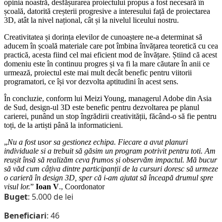
opinia noastră, desfășurarea proiectului propus a fost necesară în
școală, datorită creșterii progresive a interesului față de proiectarea
3D, atât la nivel național, cât și la nivelul liceului nostru.
Creativitatea și dorința elevilor de cunoaștere ne-a determinat să
aducem în școală materiale care pot îmbina învățarea teoretică cu cea
practică, acesta fiind cel mai eficient mod de învățare. Știind că acest
domeniu este în continuu progres și va fi la mare căutare în anii ce
urmează, proiectul este mai mult decât benefic pentru viitorii
programatori, ce își vor dezvolta aptitudini în acest sens.
În concluzie, conform lui Meizi Young, managerul Adobe din Asia
de Sud, design-ul 3D este benefic pentru dezvoltarea pe planul
carierei, punând un stop îngrădirii creativității, făcând-o să fie pentru
toți, de la artiști până la informaticieni.
„
Nu a fost usor sa gestionez echipa. Fiecare a avut planuri
individuale si a trebuit să găsim un program potrivit pentru toti. Am
reușit însă să realizăm ceva frumos și observăm impactul. Mă bucur
să văd cum câțiva dintre participanții de la cursuri doresc să urmeze
o carieră în design 3D, sper că i-am ajutat să înceapă drumul spre
visul lor.
”
Ioan V
., Coordonator
Buget
: 5.000 de lei
Beneficiari
: 46