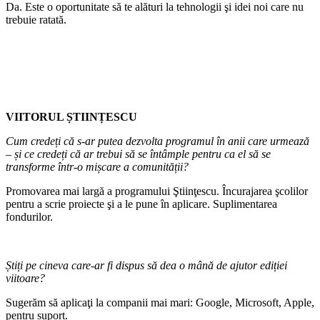
Da. Este o oportunitate să te alături la tehnologii şi idei noi care nu
trebuie ratată.
VIITORUL ȘTIINȚESCU
Cum credeți că s-ar putea dezvolta programul în anii care urmează
– și ce credeți că ar trebui să se întâmple pentru ca el să se
transforme într-o mișcare a comunității?
Promovarea mai largă a programului Ştiinţescu. Încurajarea şcolilor
pentru a scrie proiecte şi a le pune în aplicare. Suplimentarea
fondurilor.
Știți pe cineva care-ar fi dispus să dea o mână de ajutor ediției
viitoare?
Sugerăm să aplicaţi la companii mai mari: Google, Microsoft, Apple,
pentru suport.