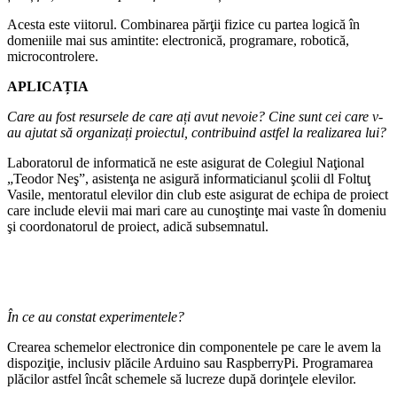
Acesta este viitorul. Combinarea părţii fizice cu partea logică în
domeniile mai sus amintite: electronică, programare, robotică,
microcontrolere.
APLICAȚIA
Care au fost resursele de care ați avut nevoie? Cine sunt cei care v-
au ajutat să organizați proiectul, contribuind astfel la realizarea lui?
Laboratorul de informatică ne este asigurat de Colegiul Naţional
„Teodor Neş”, asistenţa ne asigură informaticianul şcolii dl Foltuţ
Vasile, mentoratul elevilor din club este asigurat de echipa de proiect
care include elevii mai mari care au cunoştinţe mai vaste în domeniu
şi coordonatorul de proiect, adică subsemnatul.
În ce au constat experimentele?
Crearea schemelor electronice din componentele pe care le avem la
dispoziţie, inclusiv plăcile Arduino sau RaspberryPi. Programarea
plăcilor astfel încât schemele să lucreze după dorinţele elevilor.