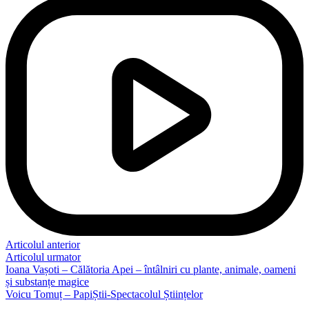
Articolul anterior
Articolul urmator
Ioana Vașoti – Călătoria Apei – întâlniri cu plante, animale, oameni
și substanțe magice
Voicu Tomuț – PapiȘtii-Spectacolul Științelor