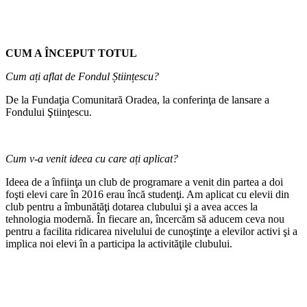
CUM A ÎNCEPUT TOTUL
Cum ați aflat de Fondul Științescu?
De la Fundaţia Comunitară Oradea, la conferinţa de lansare a
Fondului Ştiinţescu.
Cum v-a venit ideea cu care ați aplicat?
Ideea de a înfiinţa un club de programare a venit din partea a doi
foşti elevi care în 2016 erau încă studenţi. Am aplicat cu elevii din
club pentru a îmbunătăţi dotarea clubului şi a avea acces la
tehnologia modernă. În fiecare an, încercăm să aducem ceva nou
pentru a facilita ridicarea nivelului de cunoştinţe a elevilor activi şi a
implica noi elevi în a participa la activităţile clubului.