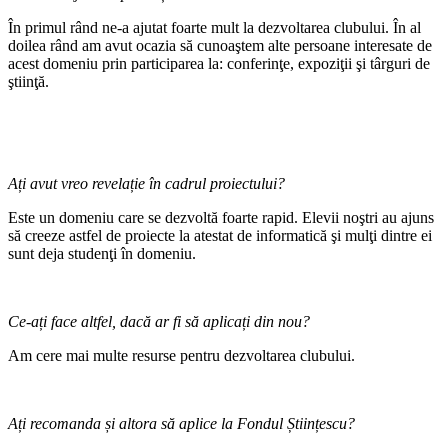
În primul rând ne-a ajutat foarte mult la dezvoltarea clubului. În al
doilea rând am avut ocazia să cunoaştem alte persoane interesate de
acest domeniu prin participarea la: conferinţe, expoziţii şi târguri de
ştiinţă.
Ați avut vreo revelație în cadrul proiectului?
Este un domeniu care se dezvoltă foarte rapid. Elevii noştri au ajuns
să creeze astfel de proiecte la atestat de informatică şi mulţi dintre ei
sunt deja studenţi în domeniu.
Ce-ați face altfel, dacă ar fi să aplicați din nou?
Am cere mai multe resurse pentru dezvoltarea clubului.
Ați recomanda și altora să aplice la Fondul Științescu?