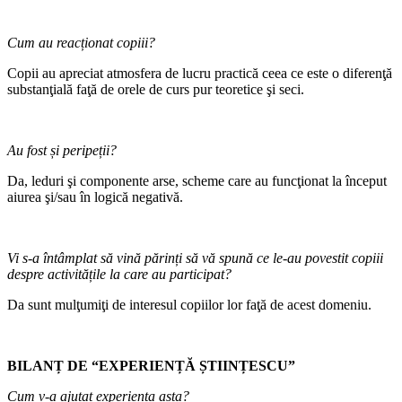
Cum au reacționat copiii?
Copii au apreciat atmosfera de lucru practică ceea ce este o diferenţă
substanţială faţă de orele de curs pur teoretice şi seci.
Au fost și peripeții?
Da, leduri şi componente arse, scheme care au funcţionat la început
aiurea şi/sau în logică negativă.
Vi s-a întâmplat să vină părinți să vă spună ce le-au povestit copiii
despre activitățile la care au participat?
Da sunt mulţumiţi de interesul copiilor lor faţă de acest domeniu.
BILANȚ DE “EXPERIENȚĂ ȘTIINȚESCU”
Cum v-a ajutat experiența asta?