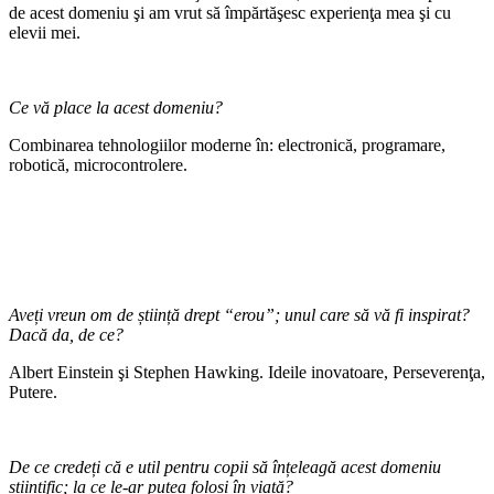
de acest domeniu şi am vrut să împărtăşesc experienţa mea şi cu
elevii mei.
Ce vă place la acest domeniu?
Combinarea tehnologiilor moderne în: electronică, programare,
robotică, microcontrolere.
Aveți vreun om de știință drept “erou”; unul care să vă fi inspirat?
Dacă da, de ce?
Albert Einstein şi Stephen Hawking. Ideile inovatoare, Perseverenţa,
Putere.
De ce credeți că e util pentru copii să înțeleagă acest domeniu
științific; la ce le-ar putea folosi în viață?