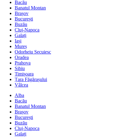
Bacău
Banatul Montan
Brașov
București
Buzău
Cluj-Napoca
Galați
Iași
Mureș
Odorheiu Secuiesc
Oradea
Prahova
Sibiu
Timișoara
Țara Făgărașului
Vâlcea
Alba
Bacău
Banatul Montan
Brașov
București
Buzău
Cluj-Napoca
Galați