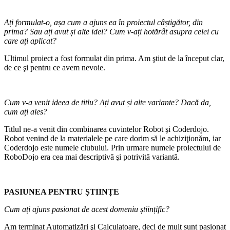
Ați formulat-o, așa cum a ajuns ea în proiectul câștigător, din
prima? Sau ați avut și alte idei? Cum v-ați hotărât asupra celei cu
care ați aplicat?
Ultimul proiect a fost formulat din prima. Am ştiut de la început clar,
de ce şi pentru ce avem nevoie.
Cum v-a venit ideea de titlu? Ați avut și alte variante? Dacă da,
cum ați ales?
Titlul ne-a venit din combinarea cuvintelor Robot şi Coderdojo.
Robot venind de la materialele pe care dorim să le achiziţionăm, iar
Coderdojo este numele clubului. Prin urmare numele proiectului de
RoboDojo era cea mai descriptivă şi potrivită variantă.
PASIUNEA PENTRU ȘTIINȚE
Cum ați ajuns pasionat de acest domeniu științific?
Am terminat Automatizări şi Calculatoare, deci de mult sunt pasionat