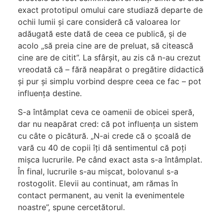
exact prototipul omului care studiază departe de
ochii lumii și care consideră că valoarea lor
adăugată este dată de ceea ce publică, și de
acolo „să preia cine are de preluat, să citească
cine are de citit”. La sfârșit, au zis că n-au crezut
vreodată că – fără neapărat o pregătire didactică
și pur și simplu vorbind despre ceea ce fac – pot
influența destine.
S-a întâmplat ceva ce oamenii de obicei speră,
dar nu neapărat cred: că pot influența un sistem
cu câte o picătură. „N-ai crede că o școală de
vară cu 40 de copii îți dă sentimentul că poți
mișca lucrurile. Pe când exact asta s-a întâmplat.
În final, lucrurile s-au mișcat, bolovanul s-a
rostogolit. Elevii au continuat, am rămas în
contact permanent, au venit la evenimentele
noastre”, spune cercetătorul.