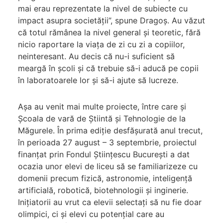
mai erau reprezentate la nivel de subiecte cu
impact asupra societății”, spune Dragoș. Au văzut
că totul rămânea la nivel general și teoretic, fără
nicio raportare la viața de zi cu zi a copiilor,
neinteresant. Au decis că nu-i suficient să
meargă în școli și că trebuie să-i aducă pe copii
în laboratoarele lor și să-i ajute să lucreze.
Așa au venit mai multe proiecte, între care și
Școala de vară de Știintă și Tehnologie de la
Măgurele. În prima ediție desfășurată anul trecut,
în perioada 27 august – 3 septembrie, proiectul
finanțat prin Fondul Științescu București a dat
ocazia unor elevi de liceu să se familiarizeze cu
domenii precum fizică, astronomie, inteligență
artificială, robotică, biotehnologii și inginerie.
Inițiatorii au vrut ca elevii selectați să nu fie doar
olimpici, ci și elevi cu potențial care au