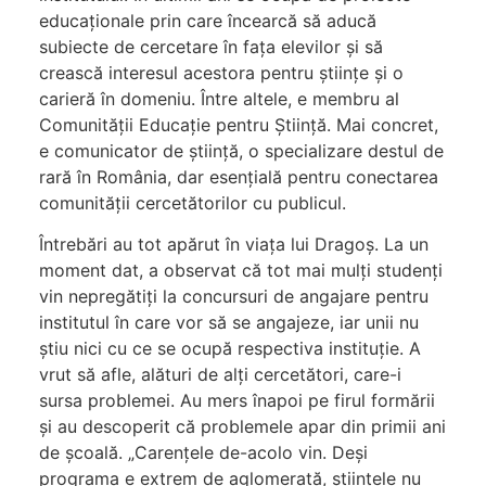
educaționale prin care încearcă să aducă
subiecte de cercetare în fața elevilor și să
crească interesul acestora pentru științe și o
carieră în domeniu. Între altele, e membru al
Comunității Educație pentru Știință. Mai concret,
e comunicator de știință, o specializare destul de
rară în România, dar esențială pentru conectarea
comunității cercetătorilor cu publicul.
Întrebări au tot apărut în viața lui Dragoș. La un
moment dat, a observat că tot mai mulți studenți
vin nepregătiți la concursuri de angajare pentru
institutul în care vor să se angajeze, iar unii nu
știu nici cu ce se ocupă respectiva instituție. A
vrut să afle, alături de alți cercetători, care-i
sursa problemei. Au mers înapoi pe firul formării
și au descoperit că problemele apar din primii ani
de școală. „Carențele de-acolo vin. Deși
programa e extrem de aglomerată, științele nu