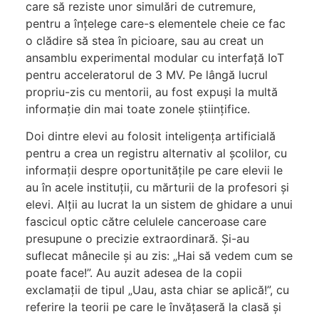
care să reziste unor simulări de cutremure,
pentru a înțelege care-s elementele cheie ce fac
o clădire să stea în picioare, sau au creat un
ansamblu experimental modular cu interfață IoT
pentru acceleratorul de 3 MV. Pe lângă lucrul
propriu-zis cu mentorii, au fost expuși la multă
informație din mai toate zonele științifice.
Doi dintre elevi au folosit inteligența artificială
pentru a crea un registru alternativ al școlilor, cu
informații despre oportunitățile pe care elevii le
au în acele instituții, cu mărturii de la profesori și
elevi. Alții au lucrat la un sistem de ghidare a unui
fascicul optic către celulele canceroase care
presupune o precizie extraordinară. Și-au
suflecat mânecile și au zis: „Hai să vedem cum se
poate face!”. Au auzit adesea de la copii
exclamații de tipul „Uau, asta chiar se aplică!”, cu
referire la teorii pe care le învățaseră la clasă și