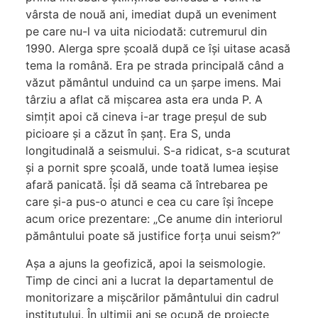
vârsta de nouă ani, imediat după un eveniment
pe care nu-l va uita niciodată: cutremurul din
1990. Alerga spre școală după ce își uitase acasă
tema la română. Era pe strada principală când a
văzut pământul unduind ca un șarpe imens. Mai
târziu a aflat că mișcarea asta era unda P. A
simțit apoi că cineva i-ar trage preșul de sub
picioare și a căzut în șanț. Era S, unda
longitudinală a seismului. S-a ridicat, s-a scuturat
și a pornit spre școală, unde toată lumea ieșise
afară panicată. Își dă seama că întrebarea pe
care și-a pus-o atunci e cea cu care își începe
acum orice prezentare: „Ce anume din interiorul
pământului poate să justifice forța unui seism?”
Așa a ajuns la geofizică, apoi la seismologie.
Timp de cinci ani a lucrat la departamentul de
monitorizare a mișcărilor pământului din cadrul
institutului. În ultimii ani se ocupă de proiecte