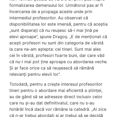
formalizarea demersului lor. Următorul pas ar fi
încercarea de a propaga aceste unde prin
intermediul profesorilor. Au observat că
disponibilitatea lor este imensă, pentru că aceștia
„sunt disperați că nu reușesc să-i mai țină pe
elevi aproape”, spune Dragoș. „E de menționat că
acești profesori nu sunt din categoria de vârstă
la care ne-am aștepta: cei tineri. Sunt mai ales
cei în vârstă, profesori foarte buni, dar care văd
că nu-i mai pot ține aproape cu abordarea veche.
Și ar face orice ca să reușească să rămână
relevanți pentru elevii lor”.
Totodată, pentru a crește interesul profesorilor
tineri pentru o abordare mai eficientă a științei,
au de gând să se adreseze direct inclusiv celor
care nu și-au dat definitivatul, care nu s-au
hotărât încă dacă vor rămâne la catedră. „Ai zice
că n-ar trebui abordați și ar trebui să se decidă