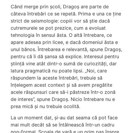
Când merge prin școli, Dragoș are parte de
câteva întrebări ce se repetă. Prima e una ce ține
strict de seismologie: copiii vor să știe dacă
cutremurele se pot prezice, cum a evoluat
tehnologia în sensul ăsta. O altă întrebare, ce
apare adesea prin licee, e dacă domeniul ăsta e
unul bănos. Întrebarea e relevantă, spune Dragoș,
pentru că îi dă șansa să explice. Interesul pentru
știință vine atât dintr-o sumă de curiozități, dar
latura pragmatică nu poate lipsi. „Noi, care
răspundem la aceste întrebări, trebuie să
înțelegem acest context și să avem pregătite
acele răspunsuri care să-i păstreze într-o zonă
de interes”, spune Dragoș. Nicio întrebare nu e
prea mică și nu trebuie ocolită.
La un moment dat, și-au dat seama că pot face
mai mult decât să se întâlnească într-un cadru
non-formal. Școala de vară e un prim pas înspre