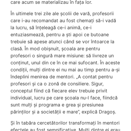
care acum se materializau în fața lor.
În ultimele trei zile ale școlii de vară, profesorii
care i-au recomandat au fost chemați să-i vadă
la lucru, să înțeleagă ce-i animă, ce-i
entuziasmează, pentru a ști apoi ce butoane
trebuie să apese atunci când se vor întoarce la
clasă. În mod obișnuit, școala are pentru
profesori o singură mare misiune: să livreze un
conținut, unul din ce în ce mai sufocant. În aceste
condiții, mulți dintre ei nu mai au timp pentru a-și
îndeplini menirea de mentori. „A contat pentru
profesori și ca o zonă de consiliere. Sigur,
conceptul fiind că fiecare elev trebuie privit
individual, lucru pe care școala nu-l face, fiindcă
sunt mulți și programa e grea și presiunea
părinților și a societății e mare”, explică Dragoș.
Și în tabăra cercetătorilor transformați în mentori
efectele au fost semnificative. Mulți dintre ei erau