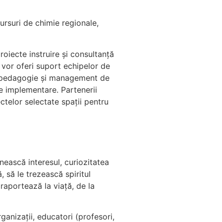
cursuri de chimie regionale,
roiecte instruire și consultanță
vor oferi suport echipelor de
ho-pedagogie şi management de
de implementare. Partenerii
ectelor selectate spații pentru
rnească interesul, curiozitatea
ă, să le trezească spiritul
raportează la viață, de la
anizații, educatori (profesori,