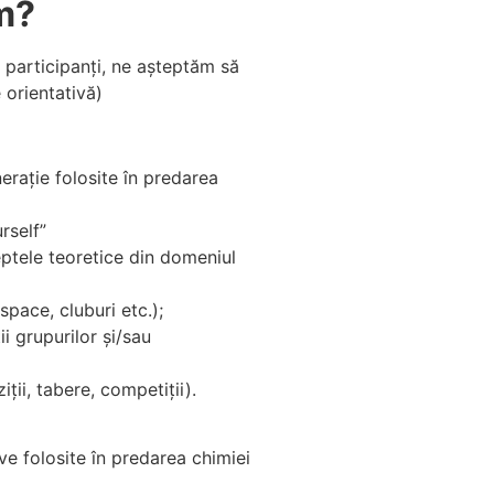
ăm?
i participanți, ne așteptăm să
 orientativă)
erație folosite în predarea
rself”
eptele teoretice din domeniul
space, cluburi etc.);
i grupurilor și/sau
ii, tabere, competiții).
ve folosite în predarea chimiei