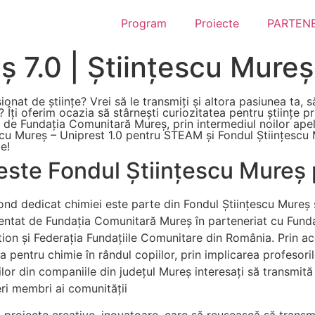
Program
Proiecte
PARTENE
ș 7.0 | Științescu Mure
ionat de științe? Vrei să le transmiți și altora pasiunea ta, 
? Îți oferim ocazia să stârnești curiozitatea pentru științe p
t de Fundația Comunitară Mureș, prin intermediul noilor apel
scu Mureș – Uniprest 1.0 pentru STEAM și Fondul Științescu
ie!
este Fondul Științescu Mureș 
ond dedicat chimiei este parte din Fondul Științescu Mureș
ntat de Fundația Comunitară Mureș în parteneriat cu Fun
ion și Federaţia Fundaţiile Comunitare din România. Prin a
 pentru chimie în rândul copiilor, prin implicarea profesorilo
ilor din companiile din județul Mureș interesați să transmită
eri membri ai comunității