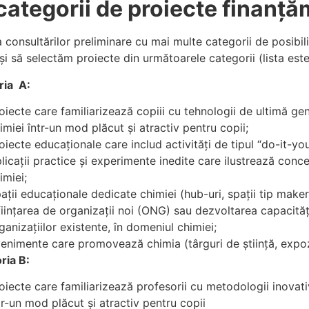
categorii de proiecte finanț
 consultărilor preliminare cu mai multe categorii de posibil
și să selectăm proiecte din următoarele categorii (lista este
ria A:
oiecte care familiarizează copiii cu tehnologii de ultimă gen
imiei într-un mod plăcut și atractiv pentru copii;
oiecte educaționale care includ activități de tipul “do-it-you
licații practice și experimente inedite care ilustrează conc
imiei;
ații educaționale dedicate chimiei (hub-uri, spații tip maker
ființarea de organizații noi (ONG) sau dezvoltarea capacități
ganizațiilor existente, în domeniul chimiei;
enimente care promovează chimia (târguri de știință, expoziț
ria B:
oiecte care familiarizează profesorii cu metodologii inovati
tr-un mod plăcut și atractiv pentru copii