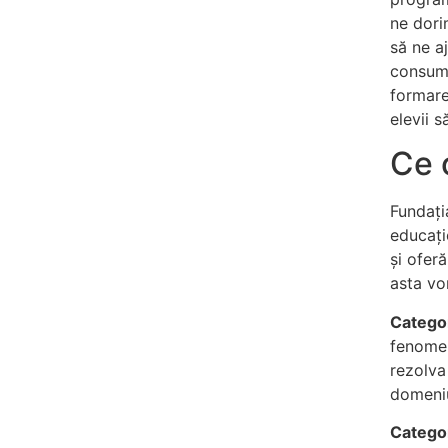
ne dori
să ne a
consuma
formare
elevii s
Ce 
Fundați
educațio
și ofer
asta vo
Catego
fenomene
rezolva
domeni
Catego