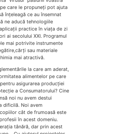
ă ”virusul” pasiunii voastră
 pe care le propuneți pot ajuta
, să înțeleagă ce au însemnat
să ne aducă tehnologiile
icații practice în viața de zi
ori ai secolului XXI. Programul
ele mai potrivite instrumente
egătire,cărți sau materiale
chimia mai atractivă.
lementările la care am aderat,
formitatea alimentelor pe care
 pentru asigurarea producției
rotecţie a Consumatorului? Cine
 Însă noi nu avem destui
a dificilă. Noi avem
 copiilor cât de frumoasă este
 profesii în acest domeniu.
erația tânără, dar prin acest
une. . Cu ajutorul proiectelor