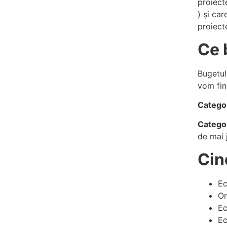
proiect
) și ca
proiect
Ce 
Bugetu
vom fin
Categor
Categor
de mai 
Cin
Ec
Or
Ec
Ec