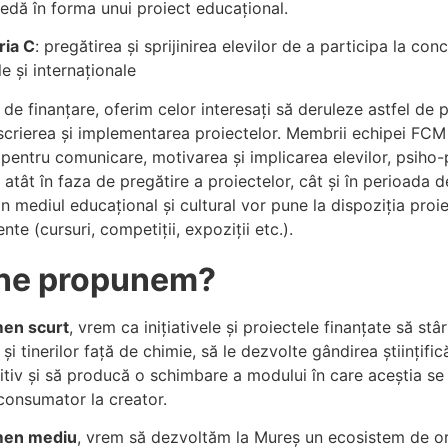
edă în forma unui proiect educațional.
ria C
: pregătirea și sprijinirea elevilor de a participa la con
e și internaționale
 de finanțare, oferim celor interesați să deruleze astfel de p
scrierea și implementarea proiectelor. Membrii echipei FCM 
 pentru comunicare, motivarea şi implicarea elevilor, psi
, atât în faza de pregătire a proiectelor, cât și în perioada 
in mediul educaţional și cultural vor pune la dispoziția proi
te (cursuri, competiţii, expoziţii etc.).
ne propunem?
men scurt
, vrem ca inițiativele și proiectele finanțate să stâ
 și tinerilor față de chimie, să le dezvolte gândirea științific
tiv și să producă o schimbare a modului în care aceștia se 
consumator la creator.
men mediu
, vrem să dezvoltăm la Mureș un ecosistem de org