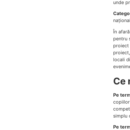
unde pr
Catego
național
În afară
pentru 
proiect
proiect
locali d
evenimen
Ce 
Pe ter
copiilor
competi
simplu 
Pe ter