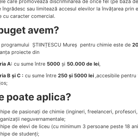
ele care promovează discriminarea de orice fel (pe bază de et
re îngrădesc sau limitează accesul elevilor la învățarea prin
e cu caracter comercial.
buget avem?
l programului ȘTIINȚESCU Mureș pentru chimie este de
20
anța proiecte din
ia A:
cu sume între
5000
și
50.000 de lei
,
ia B și C :
cu sume între
250 și 5000 lei
,accesibile pentru 
jos;
e poate aplica?
hipe de pasionați de chimie (ingineri, freelanceri, profesori, 
ganizații neguvernamentale;
hipe de elevi de liceu (cu minimum 3 persoane peste 18 ani
hipe de studenți;