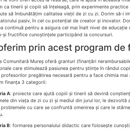
m ca tinerii și copiii să înțeleagă, prin experimente practi
jute să îmbunătățim calitatea vieții de zi cu zi. Dorim să-i i
torului pasiv, în cel cu potențial de creator și inovator. D
a continuă pentru a asigura cel mai înalt nivel de educați
ă-și fructifice cunoștințele participând la concursuri.
oferim prin acest program de 
a Comunitară Mureș oferă granturi (finanțări nerambursabil
nale care stimulează pasiunea pentru științe în rândul copiilo
ă profesorilor pregătirea necesară pentru a face chimia mai a
m finanța 3 categorii:
ria A
: proiecte care ajută copiii și tinerii să devină conștien
le din viața de zi cu zi și mediul din jurul lor, le dezvoltă ab
 problemele cu care se confruntă omenirea și care le stârne
u.
ria B
: formarea personalului didactic care folosește cunoști