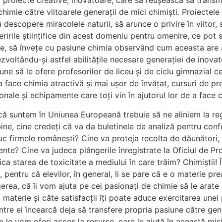
proiecte creative, inovatoare, care să reușească să transmit
chimie către viitoarele generații de mici chimiști. Proiectele
să descopere miracolele naturii, să arunce o privire în viitor
ririle științifice din acest domeniu pentru omenire, ce pot 
, să învețe cu pasiune chimia observând cum aceasta are apl
ezvoltându-şi astfel abilităţile necesare generaţiei de inovat
pune să le ofere profesorilor de liceu şi de ciclu gimnazial c
a face chimia atractivă şi mai uşor de învăţat, cursuri de pr
onale și echipamente care toți vin în ajutorul lor de a face 
că suntem în Uniunea Europeană trebuie să ne aliniem la reg
bine, cine credeţi că va da buletinele de analiză pentru con
uc firmele româneşti? Cine va proteja recolta de dăunători,
ente? Cine va judeca plângerile înregistrate la Oficiul de P
fica starea de toxicitate a mediului în care trăim? Chimiştii!
, pentru că elevilor, în general, li se pare că e o materie pre
erea, că îi vom ajuta pe cei pasionați de chimie să le arate
 materie și câte satisfacţii îţi poate aduce exercitarea unei
intre ei încearcă deja să transfere propria pasiune către gen
 le vom oferi acces la resurse, care le ajută în această misi