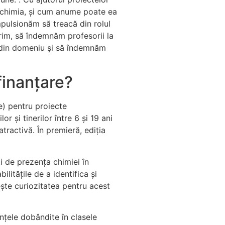
ce chimia, și cum anume poate ea
mpulsionăm să treacă din rolul
orim, să îndemnăm profesorii la
e din domeniu și să îndemnăm
finanțare?
e) pentru proiecte
r şi tinerilor între 6 şi 19 ani
tractivă. În premieră, ediția
ți de prezența chimiei în
ilitățile de a identifica și
ște curiozitatea pentru acest
nțele dobândite în clasele