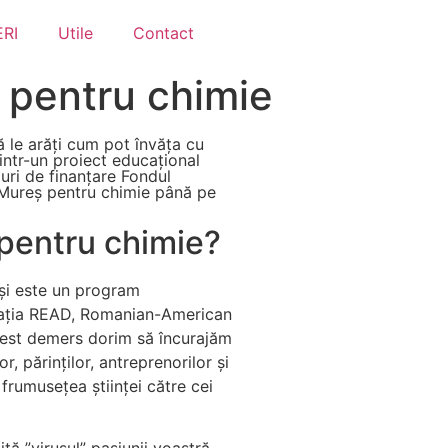
RI
Utile
Contact
ș pentru chimie
să le arăţi cum pot învăța cu
rintr-un proiect educațional
uri de finanțare Fondul
 Mureș pentru chimie până pe
pentru chimie?
 și este un program
dația READ, Romanian-American
cest demers dorim să încurajăm
r, părinților, antreprenorilor și
 frumusețea științei către cei