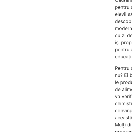
Căutăm 
pentru 
elevii 
descope
moderne
cu zi d
îşi pro
pentru 
educați
Pentru 
nu? Ei 
le prod
de alim
va veri
chimişti
conving
această
Mulţi d
program