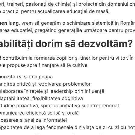
ori, traineri, pasionați de chimie) și proiecte din domeniul 
 practici pentru actualizarea educației de masă.
men lung
, vrem să generăm o schimbare sistemică în Români
area educației, pregătind generațiile următoare pentru provoc
abilități dorim să dezvoltăm?
contribuim la formarea copiilor şi tinerilor pentru viitor. În
ele propuse spre finanțare să le cultive:
riozitatea și imaginația
ndirea critică și rezolvarea problemelor
laborarea în rețele și leadership prin influență
aptabilitatea, flexibilitatea cognitivă
itudine proactivă, spirit de inițiativă și antreprenoriat
municarea eficientă scrisă și orală
cesarea și analiza informației
pacitatea de a lega fenomenele din viața de zi cu zi cu noțiu