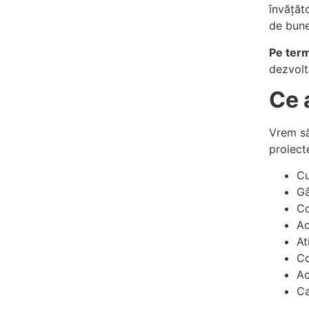
învățăt
de bune
Pe ter
dezvolt
Ce 
Vrem să 
proiect
Cu
Gâ
Co
Ad
At
Co
Ac
Ca