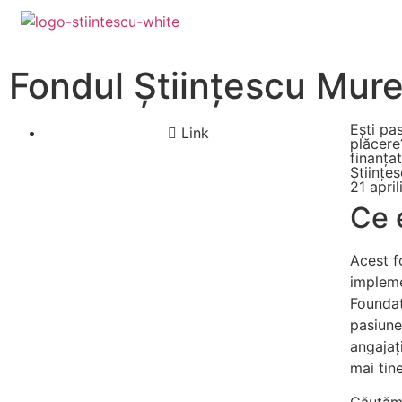
Fondul Științescu Mure
Ești pas
Link
plăcere
finanța
Științe
21 april
Ce 
Acest f
impleme
Foundat
pasiunea
angajaț
mai tin