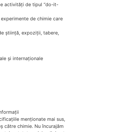
activități de tipul “do-it-
cu experimente de chimie care
știință, expoziții, tabere,
ale și internaționale
nformații
ificațiile menționate mai sus,
reș către chimie. Nu încurajăm