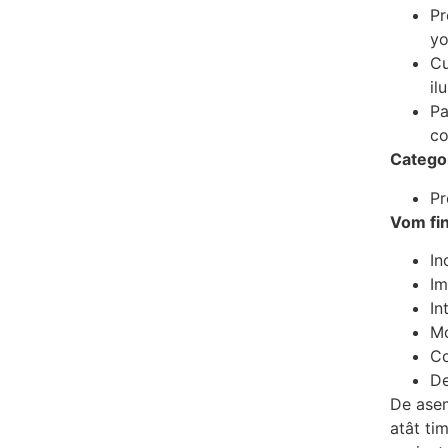
Pr
yo
Cu
il
Pa
co
Catego
Pr
Vom fi
In
Im
In
Mo
Co
De
De asem
atât ti