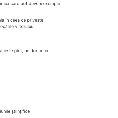
chimiei care pot deveni exemple
a în ceea ce privește
ările viitorului.
 acest spirit, ne dorim ca
nile științifice