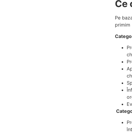
Ce 
Pe baza
primim 
Catego
Pr
ch
Pr
Ap
ch
Sp
În
or
Ev
Catego
Pr
în