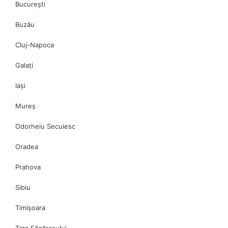
București
Buzău
Cluj-Napoca
Galați
Iași
Mureș
Odorheiu Secuiesc
Oradea
Prahova
Sibiu
Timișoara