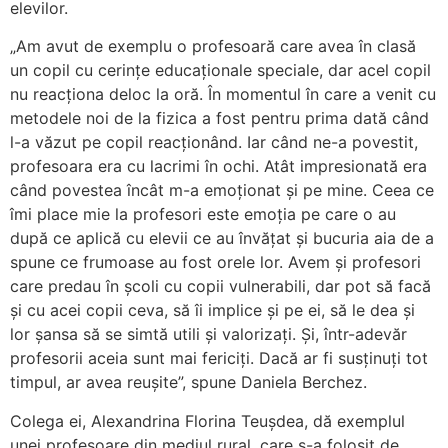
elevilor.
„Am avut de exemplu o profesoară care avea în clasă
un copil cu cerințe educaționale speciale, dar acel copil
nu reacționa deloc la oră. În momentul în care a venit cu
metodele noi de la fizica a fost pentru prima dată când
l-a văzut pe copil reacționând. Iar când ne-a povestit,
profesoara era cu lacrimi în ochi. Atât impresionată era
când povestea încât m-a emoționat și pe mine. Ceea ce
îmi place mie la profesori este emoția pe care o au
după ce aplică cu elevii ce au învățat și bucuria aia de a
spune ce frumoase au fost orele lor. Avem și profesori
care predau în școli cu copii vulnerabili, dar pot să facă
și cu acei copii ceva, să îi implice și pe ei, să le dea și
lor șansa să se simtă utili și valorizați. Și, într-adevăr
profesorii aceia sunt mai fericiți. Dacă ar fi susținuți tot
timpul, ar avea reușite”, spune Daniela Berchez.
Colega ei, Alexandrina Florina Teușdea, dă exemplul
unei profesoare din mediul rural, care s-a folosit de