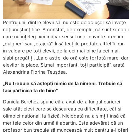
Pentru unii dintre elevii săi nu este deloc ușor să învețe
noțiuni științifice. A constat, de exemplu, că sunt și copii
care nu înțeleg nici măcar sensul unor cuvinte precum
„dulgher” sau „etajeră”. Însă lecțiile predate altfel îi pun
în valoare pe toți elevii, de la cei mai bine la cei mai
slabi pregătiți. „La o astfel de oră este forfotă mare, dar
elevilor le place. Și,mai important, toți participă”, arată
Alexandrina Florina Teușdea.
„Nu trebuie să aștepți nimic de la nimeni. Trebuie să
faci părticica ta de bine”
Daniela Berchez spune că a avut de-a lungul carierei
sale atât elevi care se descurcau cu dificultate, cât și
olimpici naționali la fizică. Niciodată nu a simțit însă că
meritele celor din urmă îi aparțin. Este adevărat că un
profesor bun trebuie să muncească mult pentru a-i oferi