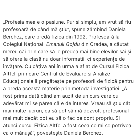
„Profesia mea e o pasiune. Pur și simplu, am vrut să fiu
profesoară de când mă știu”, spune zâmbind Daniela
Berchez, care predă fizica din 1992. Profesoară la
Colegiul Național
Emanuil Gojdu
din Oradea, a căutat
mereu căi prin care să le predea mai bine elevilor săi și
să ofere la clasă nu doar informații, ci experiențe de
învățare. Cu câțiva ani în urmă a aflat de Cursul Fizica
Altfel, prin care Centrul de Evaluare și Analize
Educaționale îi pregătește pe profesorii de fizică pentru
a preda această materie prin metoda investigației. „A
fost prima dată când am auzit de un curs care cu
adevărat mi se părea că e de interes. Vreau să știu cât
mai multe lucruri, ca să pot să mă dezvolt profesional
mai mult decât pot eu să o fac pe cont propriu. Și
atunci cursul Fizica Altfel a fost ceea ce mi se potrivea
ca o mănușă”, povestește Daniela Berchez.