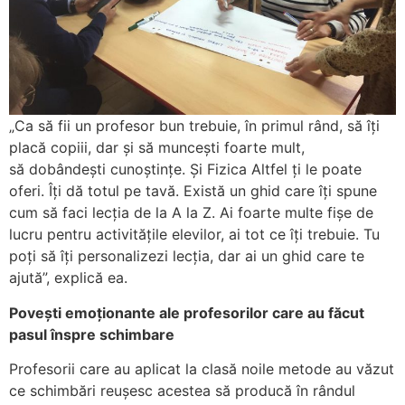
„Ca să fii un profesor bun trebuie, în primul rând, să îți
placă copiii, dar și să muncești foarte mult,
să dobândești cunoștințe. Și Fizica Altfel ți le poate
oferi. Îți dă totul pe tavă. Există un ghid care îți spune
cum să faci lecția de la A la Z. Ai foarte multe fișe de
lucru pentru activitățile elevilor, ai tot ce îți trebuie. Tu
poți să îți personalizezi lecția, dar ai un ghid care te
ajută”, explică ea.
Povești emoționante ale profesorilor care au făcut
pasul înspre schimbare
Profesorii care au aplicat la clasă noile metode au văzut
ce schimbări reușesc acestea să producă în rândul