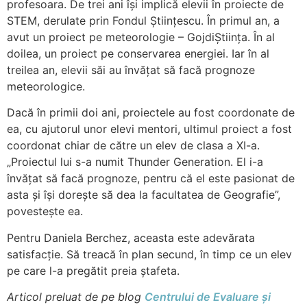
profesoara. De trei ani își implică elevii în proiecte de
STEM, derulate prin Fondul Științescu. În primul an, a
avut un proiect pe meteorologie – GojdiȘtiința. În al
doilea, un proiect pe conservarea energiei. Iar în al
treilea an, elevii săi au învățat să facă prognoze
meteorologice.
Dacă în primii doi ani, proiectele au fost coordonate de
ea, cu ajutorul unor elevi mentori, ultimul proiect a fost
coordonat chiar de către un elev de clasa a XI-a.
„Proiectul lui s-a numit Thunder Generation. El i-a
învățat să facă prognoze, pentru că el este pasionat de
asta și își dorește să dea la facultatea de Geografie”,
povestește ea.
Pentru Daniela Berchez, aceasta este adevărata
satisfacție. Să treacă în plan secund, în timp ce un elev
pe care l-a pregătit preia ștafeta.
Articol preluat de pe blog
Centrului de Evaluare și