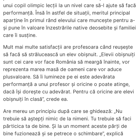
unui copil olimpic lecții la un nivel care să-l ajute să facă
performanță. Însă în astfel de situații, meritul principal
aparține în primul rând elevului care muncește pentru a-
și pune în valoare înzestrările native deosebite și familiei
care îi susține.
Mult mai multe satisfacții are profesoara când reușește
să facă să strălucească un elev obișnuit. „Elevii obișnuiți
sunt cei care vor face România să meargă înainte, vor
reprezenta marea masă de oameni care vor aduce
plusvaloare. Să îi lumineze pe ei este adevărata
performanță a unui profesor și oricine o poate atinge,
dacă își dorește cu adevărat. Pentru că oricine are elevi
obișnuiți în clasă”, crede ea.
Are mereu un principiu după care se ghidează: „Nu
trebuie să aștepți nimic de la nimeni. Tu trebuie să faci
părticica ta de bine. Și la un moment aceste părți de
bine fuzionează și se petrece o schimbare”, explică