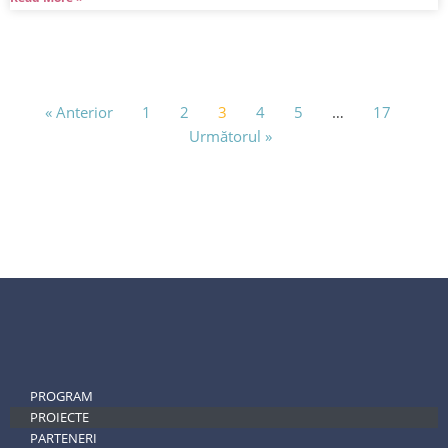
« Anterior
1
2
3
4
5
…
17
Următorul »
PROGRAM
PROIECTE
PARTENERI