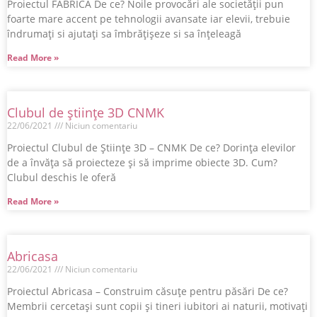
Proiectul FABRICA De ce? Noile provocări ale societății pun
foarte mare accent pe tehnologii avansate iar elevii, trebuie
îndrumați si ajutați sa îmbrățișeze si sa înțeleagă
Read More »
Clubul de științe 3D CNMK
22/06/2021
Niciun comentariu
Proiectul Clubul de Științe 3D – CNMK De ce? Dorința elevilor
de a învăța să proiecteze și să imprime obiecte 3D. Cum?
Clubul deschis le oferă
Read More »
Abricasa
22/06/2021
Niciun comentariu
Proiectul Abricasa – Construim căsuțe pentru păsări De ce?
Membrii cercetași sunt copii și tineri iubitori ai naturii, motivați