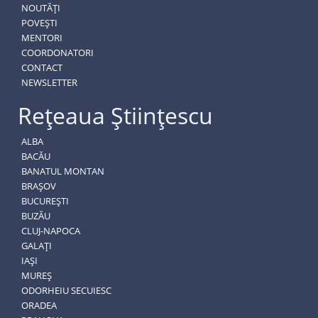
NOUTĂȚI
POVEȘTI
MENTORI
COORDONATORI
CONTACT
NEWSLETTER
Rețeaua Științescu
ALBA
BACĂU
BANATUL MONTAN
BRAȘOV
BUCUREȘTI
BUZĂU
CLUJ-NAPOCA
GALAȚI
IAȘI
MUREȘ
ODORHEIU SECUIESC
ORADEA