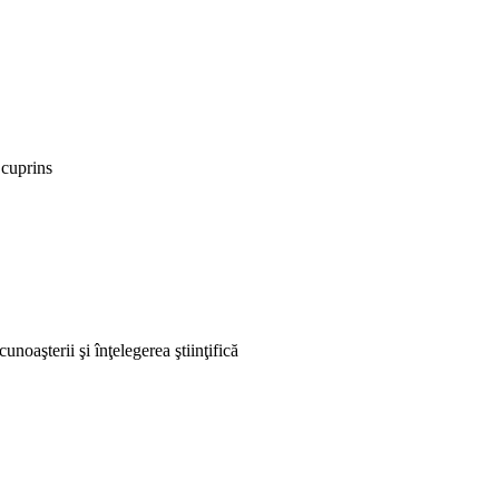
 cuprins
unoaşterii şi înţelegerea ştiinţifică