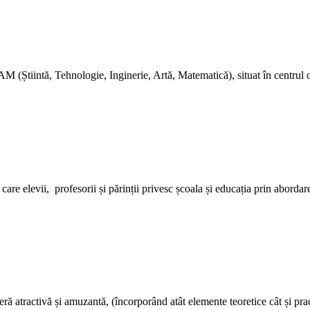
 (Știintă, Tehnologie, Inginerie, Artă, Matematică), situat în centrul o
are elevii, profesorii și părinții privesc școala și educația prin abord
tractivă și amuzantă, (încorporând atât elemente teoretice cât și practic