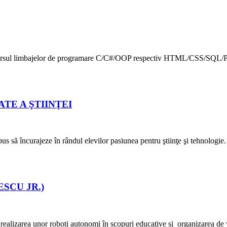
versul limbajelor de programare C/C#/OOP respectiv HTML/CSS/SQL/PHP 
TE A ŞTIINŢEI
pus să încurajeze în rândul elevilor pasiunea pentru ştiinţe şi tehnologie.
SCU JR.)
 realizarea unor roboți autonomi în scopuri educative și organizarea de