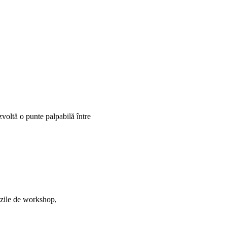
zvoltă o punte palpabilă între
ă zile de workshop,