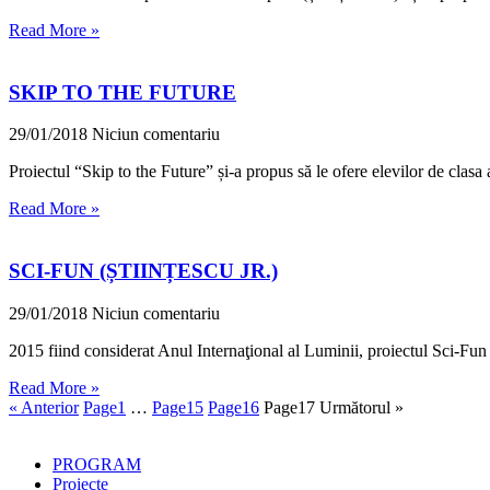
Read More »
SKIP TO THE FUTURE
29/01/2018
Niciun comentariu
Proiectul “Skip to the Future” și-a propus să le ofere elevilor de clasa
Read More »
SCI-FUN (ȘTIINȚESCU JR.)
29/01/2018
Niciun comentariu
2015 fiind considerat Anul Internaţional al Luminii, proiectul Sci-Fun a
Read More »
« Anterior
Page
1
…
Page
15
Page
16
Page
17
Următorul »
PROGRAM
Proiecte